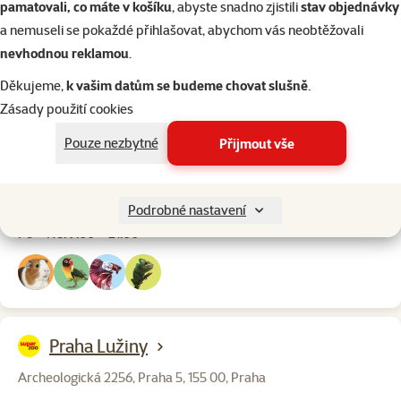
pamatovali, co máte v košíku
, abyste snadno zjistili
stav objednávky
Po – Ne: 9:00 – 20:00
a nemuseli se pokaždé přihlašovat, abychom vás neobtěžovali
nevhodnou reklamou
.
Děkujeme,
k vašim datům se budeme chovat slušně
.
Zásady použití cookies
Praha Novodvorská
Pouze nezbytné
Přijmout vše
Obchodní centrum Novo Plaza, Novodvorská 1800/136, Praha
4, 142 00, Praha
Otevírací doba:
Podrobné nastavení
Po – Ne: 9:00 – 21:00
Praha Lužiny
Archeologická 2256, Praha 5, 155 00, Praha