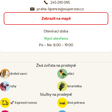
245 010 095
praha-lipence@superzoo.cz
Zobrazit na mapě
Otevírací doba
Nyní otevřeno
Po – Ne: 8:00 – 19:00
Živá zvířata na prodejně
drobní savci
ptáci
ryby
teraristika
Služby na prodejně
🚀 Expresní rozvoz
živá potrava