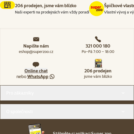
206 prodejen, jsme vám blízko
Špičkové vlast
Naši experti na prodejnách vám vždy poradí
Vlastní vývoj a v
Napište nám
321 000 180
eshop@superzoo.cz
Po–Pá 7:00 – 18:00
Online chat
206 prodejen
nebo
WhatsApp
jsme vám blízko
Menu v patičce
Pro zákazníky
O společnosti
Stáhněte si aplikaci Super zoo