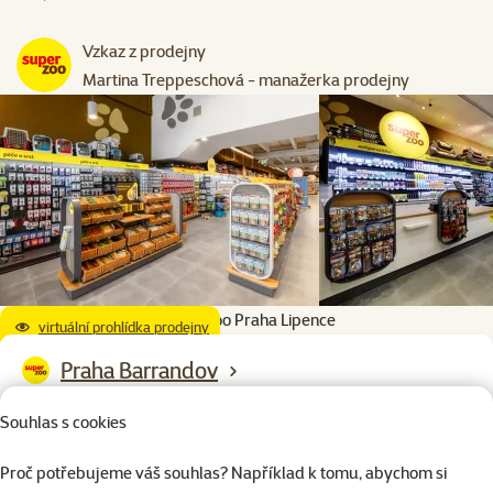
Vzkaz z prodejny
Martina Treppeschová - manažerka prodejny
Super zoo Praha Lipence
virtuální prohlídka prodejny
Praha Barrandov
U Náhonu 1234/22, Praha - Slivenec, 154 00, Praha, Česká
Souhlas s cookies
republika
Proč potřebujeme váš souhlas? Například k tomu, abychom si
Otevírací doba: