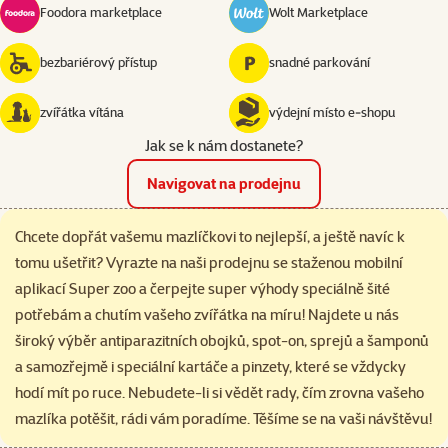
Foodora marketplace
Wolt Marketplace
bezbariérový přístup
snadné parkování
zvířátka vítána
výdejní místo e‑shopu
Jak se k nám dostanete?
Navigovat na prodejnu
Chcete dopřát vašemu mazlíčkovi to nejlepší, a ještě navíc k
tomu ušetřit? Vyrazte na naši prodejnu se staženou mobilní
aplikací Super zoo a čerpejte super výhody speciálně šité
potřebám a chutím vašeho zvířátka na míru! Najdete u nás
široký výběr antiparazitních obojků, spot-on, sprejů a šamponů
a samozřejmě i speciální kartáče a pinzety, které se vždycky
hodí mít po ruce. Nebudete-li si vědět rady, čím zrovna vašeho
mazlíka potěšit, rádi vám poradíme. Těšíme se na vaši návštěvu!