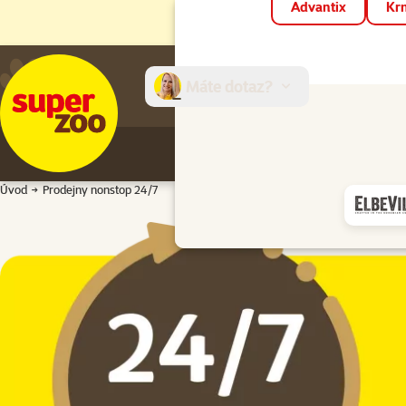
Advantix
Krm
Máte dotaz?
E-sh
Úvod
Prodejny nonstop 24/7