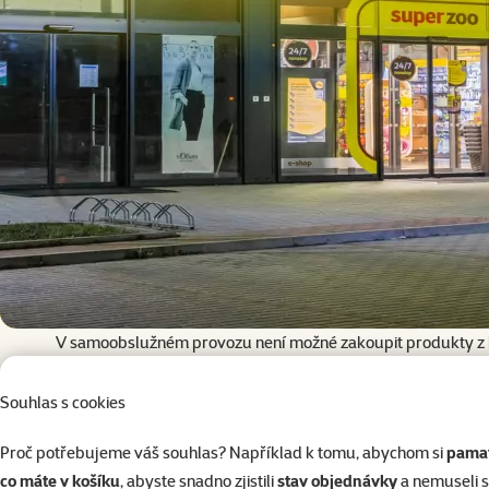
V samoobslužném provozu není možné zakoupit produkty z k
Souhlas s cookies
Proč potřebujeme váš souhlas? Například k tomu, abychom si
pamat
co máte v košíku
, abyste snadno zjistili
stav objednávky
a nemuseli 