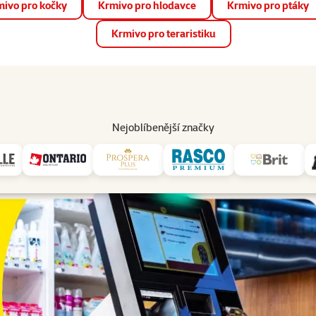
ivo pro kočky
Krmivo pro hlodavce
Krmivo pro ptáky
📱 Stáhněte si novou aplikaci Super zoo.
Více informací
Krmivo pro teraristiku
op
Akce a slevy
Prodejny
Služby
Poradna
Pomá
206
Nejoblíbenější značky
Prodejny nonstop 24/7