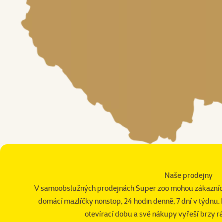
Naše prodejny
V samoobslužných prodejnách Super zoo mohou zákazníc
domácí mazlíčky nonstop, 24 hodin denně, 7 dní v týdnu.
otevírací dobu a své nákupy vyřeší brzy r