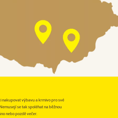
i nakupovat výbavu a krmivo pro své
 Nemusejí se tak spoléhat na běžnou
áno nebo pozdě večer.