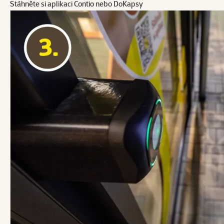
Stáhněte si aplikaci Contio nebo DoKapsy