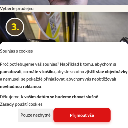
Vyberte prodejnu
Souhlas s cookies
Proč potřebujeme váš souhlas? Například k tomu, abychom si
pamatovali, co máte v košíku
, abyste snadno zjistili
stav objednávky
a nemuseli se pokaždé přihlašovat, abychom vás neobtěžovali
nevhodnou reklamou
.
Děkujeme,
k vašim datům se budeme chovat slušně
.
Zásady použití cookies
Přihlaste se pomocí Bank ID
Pouze nezbytné
Přijmout vše