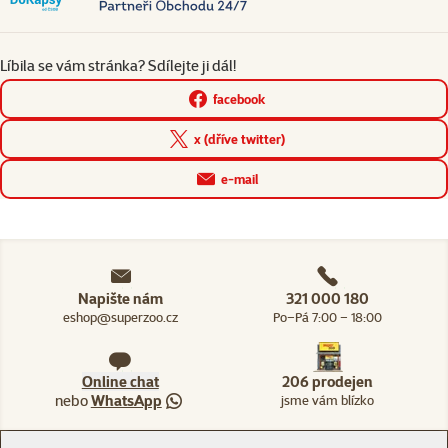
Líbila se vám stránka? Sdílejte ji dál!
facebook
x (dříve twitter)
e-mail
Napište nám
321 000 180
eshop@superzoo.cz
Po–Pá 7:00 – 18:00
Online chat
206 prodejen
nebo
WhatsApp
jsme vám blízko
Menu v patičce