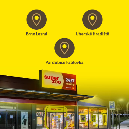
Brno Lesná
Uherské Hradiště
Pardubice Fáblovka