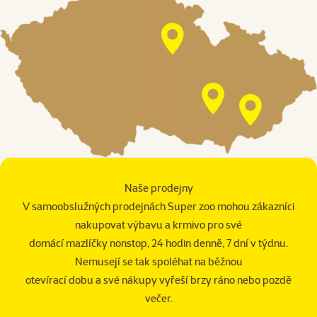
Naše prodejny
V samoobslužných prodejnách Super zoo mohou zákazníci
nakupovat výbavu a krmivo pro své
domácí mazlíčky nonstop, 24 hodin denně, 7 dní v týdnu.
Nemusejí se tak spoléhat na běžnou
otevírací dobu a své nákupy vyřeší brzy ráno nebo pozdě
večer.