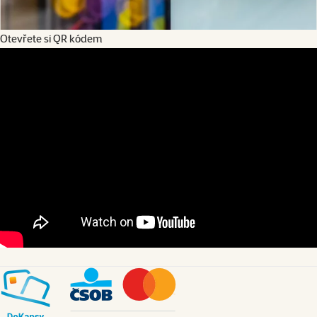
Otevřete si QR kódem