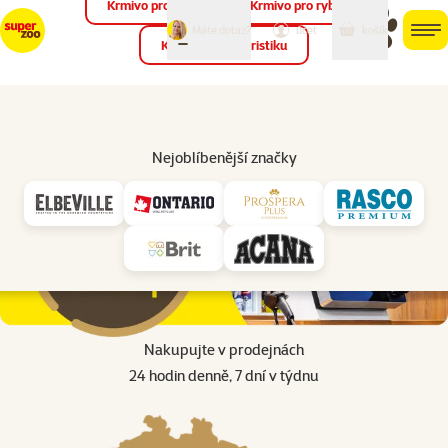
Krmivo pro ptáky
Krmivo pro ryby
můj
můj
Máte dotaz?
košík
účet
men
Krmivo pro teraristiku
Hled
Úvod
Prodejny nonstop 24/7
Nejoblíbenější značky
Nakupujte v prodejnách
24 hodin denně, 7 dní v týdnu