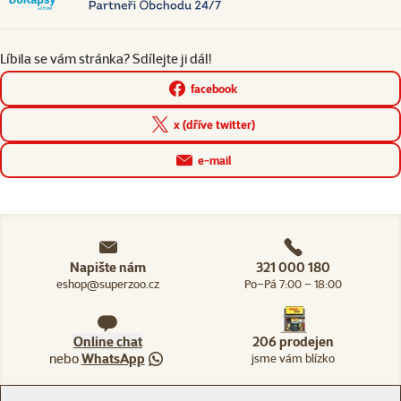
Líbila se vám stránka? Sdílejte ji dál!
facebook
x (dříve twitter)
e-mail
Napište nám
321 000 180
eshop@superzoo.cz
Po–Pá 7:00 – 18:00
Online chat
206 prodejen
nebo
WhatsApp
jsme vám blízko
Menu v patičce