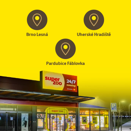
Brno Lesná
Uherské Hradiště
Pardubice Fáblovka