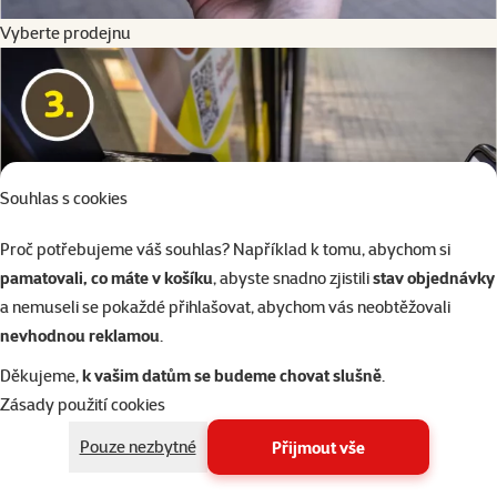
Vyberte prodejnu
Souhlas s cookies
Proč potřebujeme váš souhlas? Například k tomu, abychom si
pamatovali, co máte v košíku
, abyste snadno zjistili
stav objednávky
a nemuseli se pokaždé přihlašovat, abychom vás neobtěžovali
nevhodnou reklamou
.
Děkujeme,
k vašim datům se budeme chovat slušně
.
Zásady použití cookies
Přihlaste se pomocí Bank ID
Pouze nezbytné
Přijmout vše