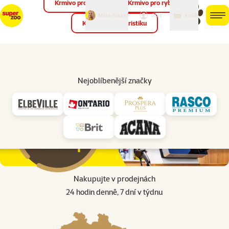
Krmivo pro ptáky
Krmivo pro ryby
můj
můj
Máte dotaz?
košík
účet
men
Krmivo pro teraristiku
Hled
Úvod
Prodejny nonstop 24/7
Nejoblíbenější značky
Nakupujte v prodejnách
24 hodin denně, 7 dní v týdnu