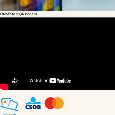
Otevřete si QR kódem