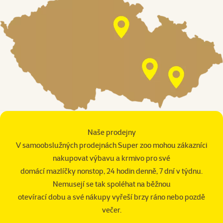
Naše prodejny
V samoobslužných prodejnách Super zoo mohou zákazníci
nakupovat výbavu a krmivo pro své
domácí mazlíčky nonstop, 24 hodin denně, 7 dní v týdnu.
Nemusejí se tak spoléhat na běžnou
otevírací dobu a své nákupy vyřeší brzy ráno nebo pozdě
večer.