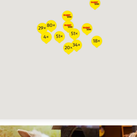
80×
29×
51×
51×
4×
18×
34×
20×