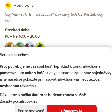
Svitavy
City Market, U Tří mostů 2239/4, Svitavy, 568 02, Pardubický
kraj
Otevírací doba:
Po – Ne: 9:00 – 20:00
Souhlas s cookies
Proč potřebujeme váš souhlas? Například k tomu, abychom si
Praha Štěrboholy
pamatovali, co máte v košíku
, abyste snadno zjistili
stav objednávky
NC Štěrboholy, Ústřední 391/2D, Praha Štěrboholy, 102 00,
a nemuseli se pokaždé přihlašovat, abychom vás neobtěžovali
Praha
nevhodnou reklamou
.
Otevírací doba:
Děkujeme,
k vašim datům se budeme chovat slušně
.
Po – Ne: 9:00 – 20:00
Zásady použití cookies
Pouze nezbytné
Přijmout vše