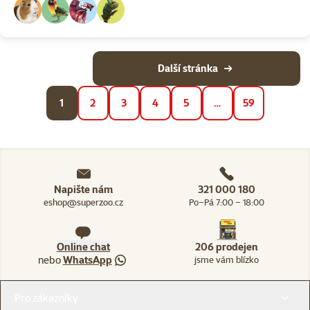
Další stránka
1
2
3
4
5
…
59
Napište nám
321 000 180
eshop@superzoo.cz
Po–Pá 7:00 – 18:00
Online chat
206 prodejen
nebo
WhatsApp
jsme vám blízko
Menu v patičce
Pro zákazníky