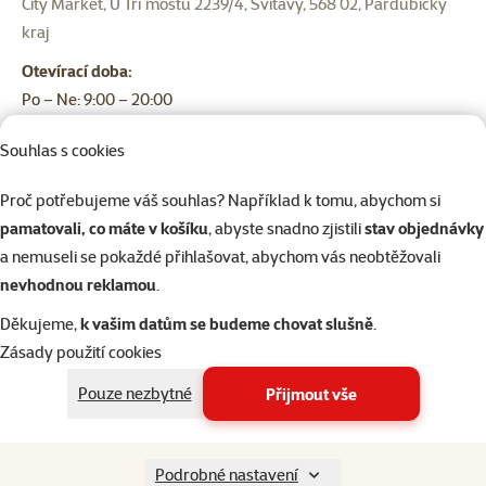
City Market, U Tří mostů 2239/4, Svitavy, 568 02, Pardubický
kraj
Otevírací doba:
Po – Ne: 9:00 – 20:00
Souhlas s cookies
Proč potřebujeme váš souhlas? Například k tomu, abychom si
pamatovali, co máte v košíku
, abyste snadno zjistili
stav objednávky
Praha Štěrboholy
a nemuseli se pokaždé přihlašovat, abychom vás neobtěžovali
NC Štěrboholy, Ústřední 391/2D, Praha Štěrboholy, 102 00,
nevhodnou reklamou
.
Praha
Děkujeme,
k vašim datům se budeme chovat slušně
.
Otevírací doba:
Zásady použití cookies
Po – Ne: 9:00 – 20:00
Pouze nezbytné
Přijmout vše
Podrobné nastavení