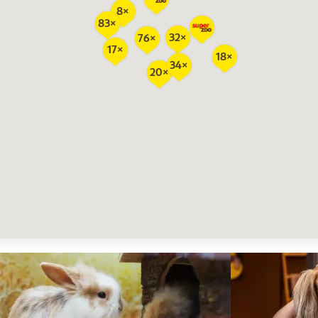
8×
83×
32×
76×
17×
18×
34×
20×