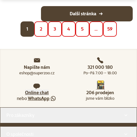
Další stránka
1
2
3
4
5
…
59
Napište nám
321 000 180
eshop@superzoo.cz
Po–Pá 7:00 – 18:00
Online chat
206 prodejen
nebo
WhatsApp
jsme vám blízko
Menu v patičce
Pro zákazníky
O společnosti