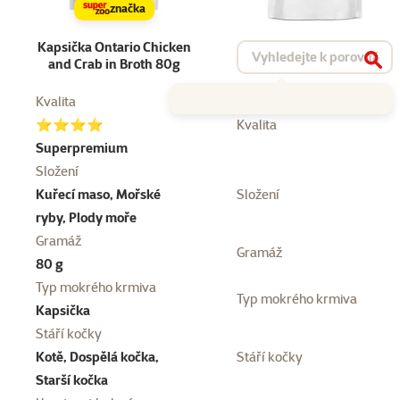
značka
Kapsička Ontario Chicken
Vyhledat produkt
and Crab in Broth 80g
Vyhl
Kvalita
⭐⭐⭐⭐
Kvalita
Superpremium
Složení
Kuřecí maso, Mořské
Složení
ryby, Plody moře
Gramáž
Gramáž
80 g
Typ mokrého krmiva
Typ mokrého krmiva
Kapsička
Stáří kočky
Kotě, Dospělá kočka,
Stáří kočky
Starší kočka