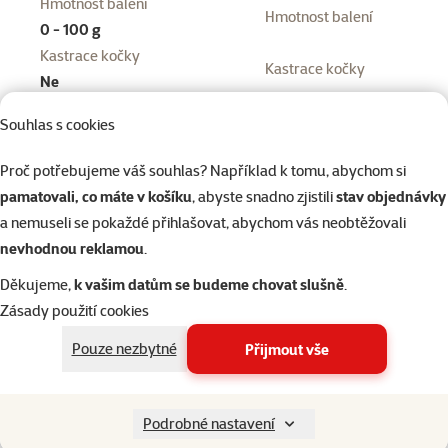
Hmotnost balení
Hmotnost balení
0 - 100 g
Kastrace kočky
Kastrace kočky
Ne
Alergie kočky
Souhlas s cookies
Bez alergie bez
Alergie kočky
specifických potřeb, Bez
Proč potřebujeme váš souhlas? Například k tomu, abychom si
lepku, Bez sóji, Bez vajec
pamatovali, co máte v košíku
, abyste snadno zjistili
stav objednávky
Zdravotní omezení kočky
a nemuseli se pokaždé přihlašovat, abychom vás neobtěžovali
Bez zdravotních omezení,
nevhodnou reklamou
.
Citlivé trávení, Citlivý
Zdravotní omezení kočky
Děkujeme,
k vašim datům se budeme chovat slušně
.
zrak, Srdeční a cévní
Zásady použití cookies
obtíže
Běžná cena
Pouze nezbytné
Přijmout vše
Běžná cena
32 Kč
Do košíku
Podrobné nastavení