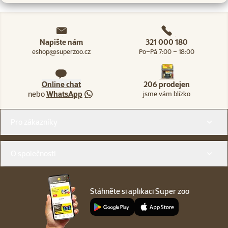
Napište nám
321 000 180
eshop@superzoo.cz
Po–Pá 7:00 – 18:00
Online chat
206 prodejen
nebo
WhatsApp
jsme vám blízko
Menu v patičce
Pro zákazníky
O společnosti
Stáhněte si aplikaci Super zoo