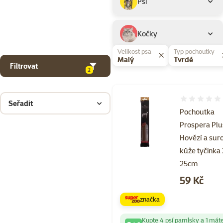
Psi
Kočky
Velikost psa
Typ pochoutky
Malý
Tvrdé
Filtrovat
2
Hodnocení 
Seřadit
Pochoutka
Prospera Plu
Hovězí a sur
kůže tyčinka
25cm
Cena
59 Kč
značka
Kupte 4 psí pamlsky a 1 mát