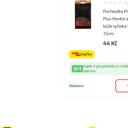
Hodnocení 20
Pochoutka P
Plus Hovězí 
kůže tyčinka
7,5cm
Cena
44 Kč
značka
Kupte 4 psí pamlsky a 1 má
3+1
zdarma
Skladem