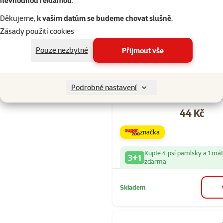
nevhodnou reklamou
.
Skladem
do 
Děkujeme,
k vašim datům se budeme chovat slušně
.
Zásady použití cookies
Hodnocení 10
Pouze nezbytné
Přijmout vše
Pochoutka P
Plus Surová 
hovězím ple
Podrobné nastavení
tyčinka 4ks 
Cena
44 Kč
značka
Kupte 4 psí pamlsky a 1 má
3+1
zdarma
Skladem