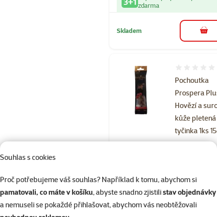
3+1
zdarma
Skladem
do 
Hodnocení 
Pochoutka
Prospera Plu
Hovězí a sur
kůže pletená
tyčinka 1ks 1
Cena
39 Kč
Souhlas s cookies
značka
Proč potřebujeme váš souhlas? Například k tomu, abychom si
Kupte 4 psí pamlsky a 1 mát
3+1
pamatovali, co máte v košíku
, abyste snadno zjistili
stav objednávky
zdarma
a nemuseli se pokaždé přihlašovat, abychom vás neobtěžovali