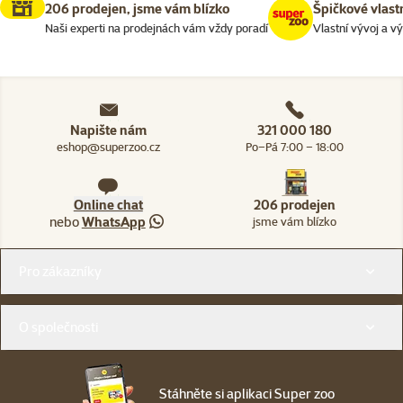
206 prodejen, jsme vám blízko
Špičkové vlast
Naši experti na prodejnách vám vždy poradí
Vlastní vývoj a v
Napište nám
321 000 180
eshop@superzoo.cz
Po–Pá 7:00 – 18:00
Online chat
206 prodejen
nebo
WhatsApp
jsme vám blízko
Menu v patičce
Pro zákazníky
O společnosti
Stáhněte si aplikaci Super zoo