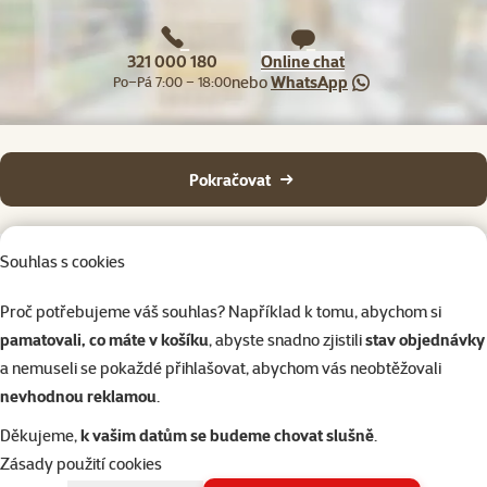
321 000 180
Online chat
nebo
WhatsApp
Po–Pá 7:00 – 18:00
Pokračovat
Souhlas s cookies
Proč potřebujeme váš souhlas? Například k tomu, abychom si
pamatovali, co máte v košíku
, abyste snadno zjistili
stav objednávky
Napište nám
321 000 180
eshop@superzoo.cz
Po–Pá 7:00 – 18:00
a nemuseli se pokaždé přihlašovat, abychom vás neobtěžovali
nevhodnou reklamou
.
Online chat
206 prodejen
Děkujeme,
k vašim datům se budeme chovat slušně
.
nebo
WhatsApp
jsme vám blízko
Zásady použití cookies