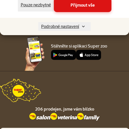
Menu v patičce
Pouze nezbytné
Přijmout vše
Pro zákazníky
O společnosti
Podrobné nastavení
Stáhněte si aplikaci Super zoo
206 prodejen,
jsme vám blízko