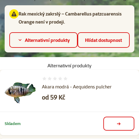
Rak mexický zakrslý – Cambarellus patzcuarensis
Orange není v prodeji.
Alternativní produkty
Hlídat dostupnost
Alternativní produkty
Hodnocení 0%
Akara modrá - Aequidens pulcher
Cena
od 59 Kč
Skladem
detail