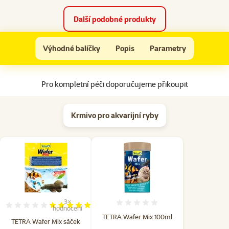
Další podobné produkty
Rak mexický zakrslý – Cambarellus patzcuarensis Orange
Výhodné balíčky
Popis
Parametry
Na začátek stránky
Pro kompletní péči doporučujeme přikoupit
Krmivo pro akvarijní ryby
3×
Hodnocení 0%
Hodnocení 100%, počet hodnocení: 3
hodnocení
TETRA Wafer Mix 100ml
TETRA Wafer Mix sáček