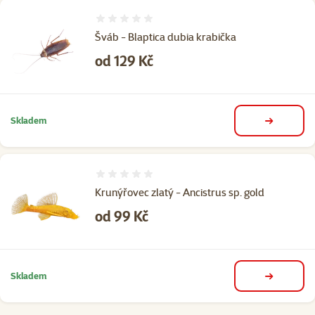
Hodnocení 0%
Šváb - Blaptica dubia krabička
Cena
od 129 Kč
Skladem
detail
Hodnocení 0%
Krunýřovec zlatý - Ancistrus sp. gold
Cena
od 99 Kč
Skladem
detail