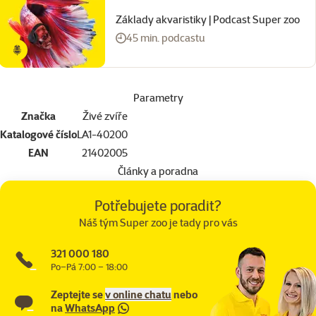
Základy akvaristiky | Podcast Super zoo
45 min. podcastu
Parametry
Značka
Živé zvíře
Katalogové číslo
LA1-40200
EAN
21402005
Články a poradna
Potřebujete poradit?
Náš tým Super zoo je tady pro vás
321 000 180
Po–Pá 7:00 – 18:00
Zeptejte se
v online chatu
nebo
na
WhatsApp