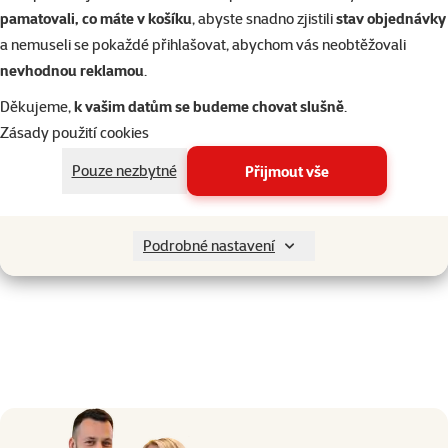
pamatovali, co máte v košíku
, abyste snadno zjistili
stav objednávky
a nemuseli se pokaždé přihlašovat, abychom vás neobtěžovali
Zajímavosti
nevhodnou reklamou
.
Pochází z
jediného jezera na světě
, konkrétně z
jezera
Děkujeme,
k vašim datům se budeme chovat slušně
.
Pátzcuaro v Mexiku
. Jeho výrazné oranžové zbarvení je
Zásady použití cookies
výsledkem
selektivního chovu
a v přírodě se s ním nesetkáte.
Pouze nezbytné
Přijmout vše
Je to oblíbený ráček v akvaristice díky své
nenáročnosti a
mírné povaze
. Dokáže regenerovat ztracené končetiny, což je
fascinující příklad adaptace.
Podrobné nastavení