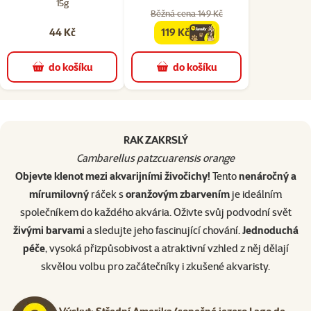
15g
Běžná cena 149 Kč
44 Kč
119 Kč
family
cena
do košíku
do košíku
superzoo.product.detail.content
RAK ZAKRSLÝ
Cambarellus patzcuarensis orange
Objevte klenot mezi akvarijními živočichy!
Tento
nenáročný a
mírumilovný
ráček s
oranžovým zbarvením
je ideálním
společníkem do každého akvária. Oživte svůj podvodní svět
živými barvami
a sledujte jeho fascinující chování.
Jednoduchá
péče
, vysoká přizpůsobivost a atraktivní vzhled z něj dělají
skvělou volbu pro začátečníky i zkušené akvaristy.