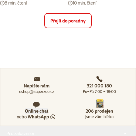
8 min. čtení
10 min. čtení
Přejít do poradny
Napište nám
321 000 180
eshop@superzoo.cz
Po–Pá 7:00 – 18:00
Online chat
206 prodejen
nebo
WhatsApp
jsme vám blízko
Menu v patičce
Pro zákazníky