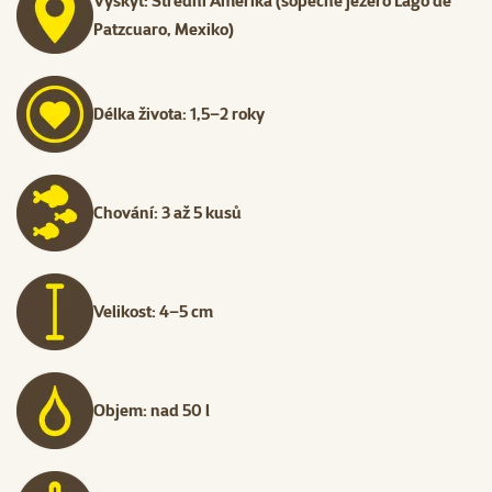
Výskyt: Střední Amerika (sopečné jezero Lago de
Patzcuaro, Mexiko)
Délka života: 1,5–2 roky
Chování: 3 až 5 kusů
Velikost: 4–5 cm
Objem: nad 50 l