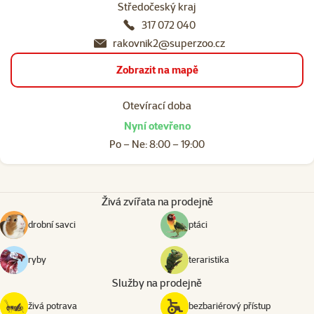
Středočeský kraj
317 072 040
rakovnik2@superzoo.cz
Zobrazit na mapě
Otevírací doba
Nyní otevřeno
Po – Ne: 8:00 – 19:00
Živá zvířata na prodejně
drobní savci
ptáci
ryby
teraristika
Služby na prodejně
živá potrava
bezbariérový přístup