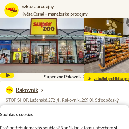
Vzkaz z prodejny
Květa Černá - manažerka prodejny
Super zoo Rakovník 2
virtuální prohlídka pr
Rakovník
STOP SHOP, Luženská 2721/II, Rakovník, 269 01, Středočeský
kraj
Souhlas s cookies
Otevírací doba:
Po – Ne: 8:00 – 19:00
Proč potřebujeme váš souhlas? Například k tomu, abychom si