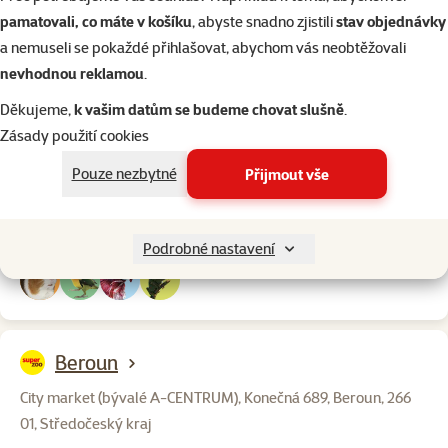
pamatovali, co máte v košíku
, abyste snadno zjistili
stav objednávky
a nemuseli se pokaždé přihlašovat, abychom vás neobtěžovali
nevhodnou reklamou
.
Kladno-Central
Děkujeme,
k vašim datům se budeme chovat slušně
.
Zásady použití cookies
Petra Bezruče 3388, Kladno, 272 01, Středočeský kraj
Pouze nezbytné
Přijmout vše
Otevírací doba:
Salon dočasně uzavřen
Po – Ne: 9:00 – 20:00
Podrobné nastavení
Beroun
City market (bývalé A-CENTRUM), Konečná 689, Beroun, 266
01, Středočeský kraj