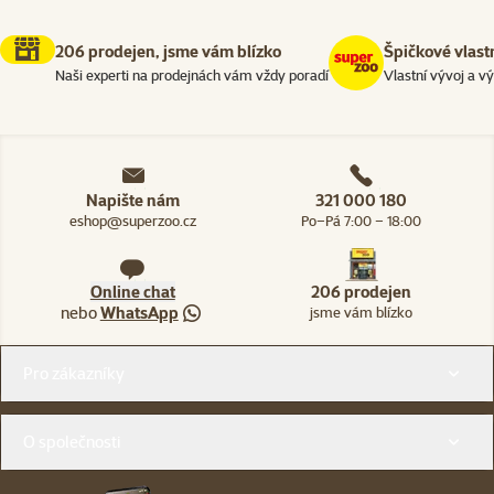
206 prodejen, jsme vám blízko
Špičkové vlast
Naši experti na prodejnách vám vždy poradí
Vlastní vývoj a v
Napište nám
321 000 180
eshop@superzoo.cz
Po–Pá 7:00 – 18:00
Online chat
206 prodejen
nebo
WhatsApp
jsme vám blízko
Menu v patičce
Pro zákazníky
O společnosti