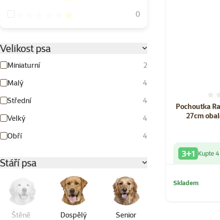
Hodnocení 20%
0
Velikost psa
Miniaturní
2
Malý
4
Střední
4
Pochoutka Ra
27cm oba
Velký
4
Obří
4
3+1
Kupte 4
Stáří psa
Skladem
Štěně
Dospělý
Senior