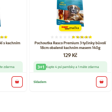
značka
cení
2×
hodnocení
í 100%, počet hodnocení: 3
Hodnocení 100%, počet ho
lí s kachním
Pochoutka Rasco Premium 3 tyčinky bůvolí
18cm obalené kachním masem 140g
Cena
129 Kč
3+1
áte zdarma
Kupte 4 psí pamlsky a 1 máte zdarma
Skladem
do košíku
do koš