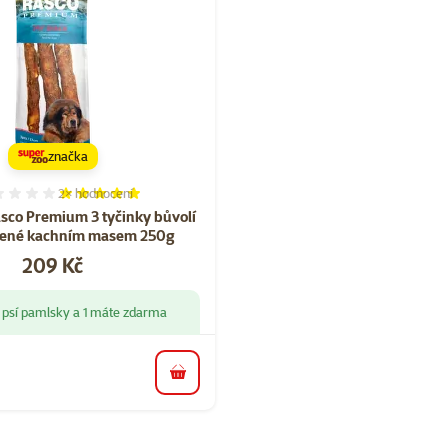
značka
2×
hodnocení
Hodnocení 100%, počet hodnocení: 2
sco Premium 3 tyčinky bůvolí
lené kachním masem 250g
Cena
209 Kč
 psí pamlsky a 1 máte zdarma
do košíku