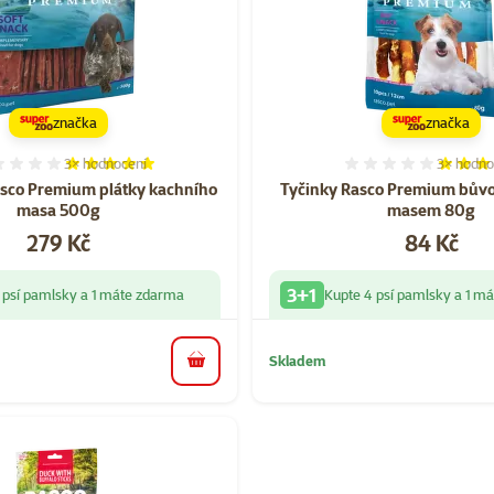
značka
značka
3×
hodnocení
3×
hodno
Hodnocení 100%, počet hodnocení: 3
Hodnocen
sco Premium plátky kachního
Tyčinky Rasco Premium bůvo
masa 500g
masem 80g
Cena
Cena
279 Kč
84 Kč
3+1
 psí pamlsky a 1 máte zdarma
Kupte 4 psí pamlsky a 1 m
Skladem
do košíku