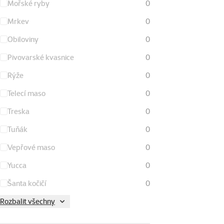
Mořské ryby
0
Mrkev
0
Obiloviny
0
Pivovarské kvasnice
0
Rýže
0
Telecí maso
0
Treska
0
Tuňák
0
Vepřové maso
0
Yucca
0
Šanta kočičí
0
Rozbalit všechny