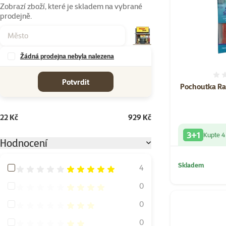
Zobrazí zboží, které je skladem na vybrané
prodejně.
Žádná prodejna nebyla nalezena
cena od-do
Potvrdit
Pochoutka Ra
22 Kč
929 Kč
3+1
Kupte 4
Hodnocení
Skladem
Hodnocení 100%
4
Hodnocení 80%
0
Hodnocení 60%
0
Hodnocení 40%
0