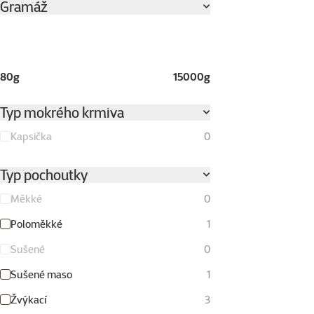
Gramáž
80g
15000g
Typ mokrého krmiva
Kapsička
0
Typ pochoutky
Měkké
0
Poloměkké
1
Sušené
0
Sušené maso
1
Žvýkací
3