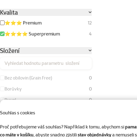
Kvalita
⭐⭐⭐ Premium
12
⭐⭐⭐⭐ Superpremium
4
Složení
Vyhledat hodnotu parametru složení
Bez obilovin (Grain Free)
0
Borůvky
0
Buvol
0
Buvolí kůže
3
Souhlas s cookies
Drůbeží tuk
0
Proč potřebujeme váš souhlas? Například k tomu, abychom si
pamat
Hovězí maso
1
co máte v košíku
, abyste snadno zjistili
stav objednávky
a nemuseli 