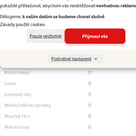
pokaždé přihlašovat, abychom vás neobtěžovali
nevhodnou reklam
Hrášek
0
Děkujeme,
k vašim datům se budeme chovat slušně
.
Jehněčí maso
0
Zásady použití cookies
Kachní maso
4
Pouze nezbytné
Přijmout vše
Krevety
0
Krůtí a krocaní maso
0
Podrobné nastavení
Kukuřice
0
Kuřecí maso
0
Losos
0
Lososový olej
0
Mléko/mléčné výrobky
0
Moučný červ
0
Mořská řasa
0