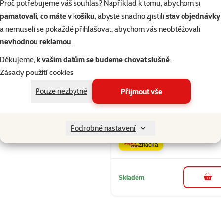
Proč potřebujeme váš souhlas? Například k tomu, abychom si
pamatovali, co máte v košíku
, abyste snadno zjistili
stav objednávky
Skladem
do 
a nemuseli se pokaždé přihlašovat, abychom vás neobtěžovali
nevhodnou reklamou
.
Děkujeme,
k vašim datům se budeme chovat slušně
.
Hodnocení 
Zásady použití cookies
Rasco Prem
Adult Lamb 
Pouze nezbytné
Přijmout vše
Rice 80g
Cena
24 Kč
Cena za 100 g: 30
Podrobné nastavení
značka
Skladem
do 