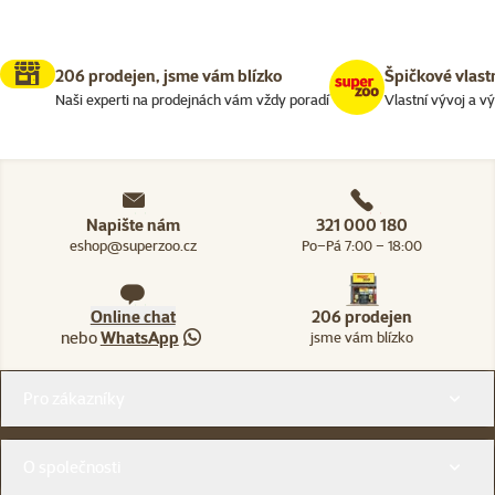
206 prodejen, jsme vám blízko
Špičkové vlast
Naši experti na prodejnách vám vždy poradí
Vlastní vývoj a v
Napište nám
321 000 180
eshop@superzoo.cz
Po–Pá 7:00 – 18:00
Online chat
206 prodejen
nebo
WhatsApp
jsme vám blízko
Menu v patičce
Pro zákazníky
O společnosti