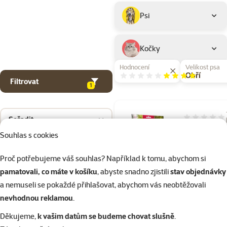
Podkategorie
Psi
Kočky
Hodnocení
Velikost psa
Hodnocení 80%
Obří
Filtrovat
1
Seřadit
Hodnocení 80
Pochoutka R
Souhlas s cookies
Premium kos
Proč potřebujeme váš souhlas? Například k tomu, abychom si
obalené kuř
pamatovali, co máte v košíku
, abyste snadno zjistili
stav objednávky
masem 230g
a nemuseli se pokaždé přihlašovat, abychom vás neobtěžovali
Cena
149 Kč
nevhodnou reklamou
.
značka
Děkujeme,
k vašim datům se budeme chovat slušně
.