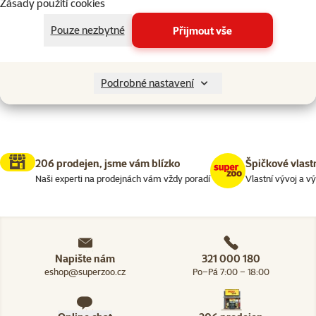
Zásady použití cookies
Kupte 4 psí pamlsky a 1 má
3+1
zdarma
Pouze nezbytné
Přijmout vše
Skladem
Podrobné nastavení
206 prodejen, jsme vám blízko
Špičkové vlast
Naši experti na prodejnách vám vždy poradí
Vlastní vývoj a v
Napište nám
321 000 180
eshop@superzoo.cz
Po–Pá 7:00 – 18:00