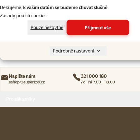
Děkujeme,
k vašim datům se budeme chovat slušně
.
Zásady použití cookies
Pouze nezbytné
Přijmout vše
206 prodejen, jsme vám blízko
Naši experti na prodejnách vám vždy porad
Podrobné nastavení
Napište nám
321 000 180
eshop@superzoo.cz
Po–Pá 7:00 – 18:00
Menu v patičce
Pro zákazníky