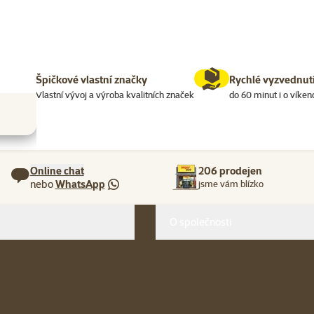
Špičkové vlastní značky
Rychlé vyzvednut
í
Vlastní vývoj a výroba kvalitních značek
do 60 minut i o víken
Online chat
206 prodejen
nebo
WhatsApp
jsme vám blízko
O společnosti