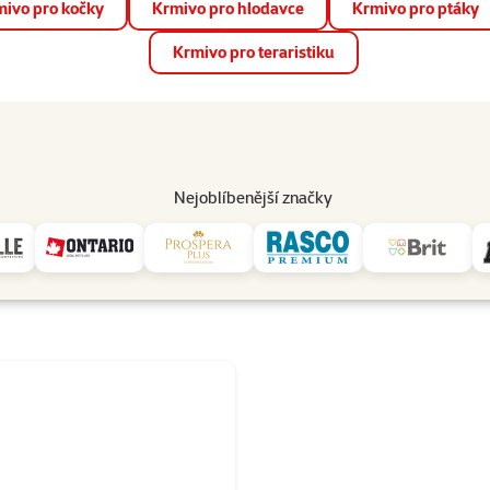
ivo pro kočky
Krmivo pro hlodavce
Krmivo pro ptáky
📱 Stáhněte si novou aplikaci Super zoo.
Více informací
Krmivo pro teraristiku
op
Akce a slevy
Prodejny
Služby
Poradna
Pomá
206
Nejoblíbenější značky
RCO GLAS
y RCO GLAS