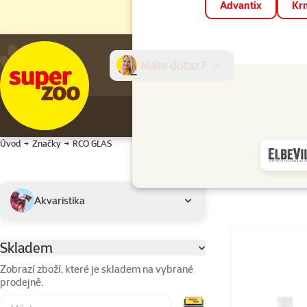
Advantix
Krm
Máte dotaz?
E-sh
Úvod
Značky
RCO GLAS
Podkategorie
Vybrané filtry
Akvaristika
Produkty značk
Skladem
Parametrický filtr
Zobrazí zboží, které je skladem na vybrané
prodejně.