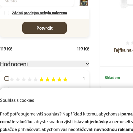
Žádná prodejna nebyla nalezena
cena od-do
Potvrdit
119 Kč
119 Kč
Fajfka na
Hodnocení
Skladem
Hodnocení 100%
1
Hodnocení 80%
0
Hodnocení 60%
0
Souhlas s cookies
Hodnocení 40%
0
Proč potřebujeme váš souhlas? Například k tomu, abychom si
pamat
Hodnocení 20%
0
co máte v košíku
, abyste snadno zjistili
stav objednávky
a nemuseli 
pokaždé přihlašovat, abychom vás neobtěžovali
nevhodnou reklam