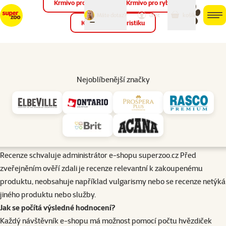
Krmivo pro ptáky
Krmivo pro ryby
můj
můj
Máte dotaz?
košík
účet
men
Krmivo pro teraristiku
Hled
Úvod
Recenze a hodnocení
Nejoblíbenější značky
Kdo může recenzi k produktu vložit?
Recenzi k produktu může vložit pouze zákazník, který daný produkt
objednal a do e-mailu mu automaticky dorazil odkaz s možností
zanechání recenze na zakoupený produkt.
Kdo recenze schvaluje?
Recenze schvaluje administrátor e-shopu superzoo.cz Před
zveřejněním ověří zdali je recenze relevantní k zakoupenému
produktu, neobsahuje například vulgarismy nebo se recenze netýká
jiného produktu nebo služby.
Jak se počítá výsledné hodnocení?
Každý návštěvník e-shopu má možnost pomocí počtu hvězdiček