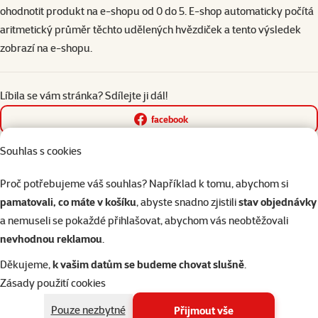
ohodnotit produkt na e-shopu od 0 do 5. E-shop automaticky počítá
aritmetický průměr těchto udělených hvězdiček a tento výsledek
zobrazí na e-shopu.
Líbila se vám stránka? Sdílejte ji dál!
facebook
x (dříve twitter)
Souhlas s cookies
e-mail
Proč potřebujeme váš souhlas? Například k tomu, abychom si
pamatovali, co máte v košíku
, abyste snadno zjistili
stav objednávky
a nemuseli se pokaždé přihlašovat, abychom vás neobtěžovali
nevhodnou reklamou
.
Napište nám
321 000 180
Děkujeme,
k vašim datům se budeme chovat slušně
.
eshop@superzoo.cz
Po–Pá 7:00 – 18:00
Zásady použití cookies
Pouze nezbytné
Přijmout vše