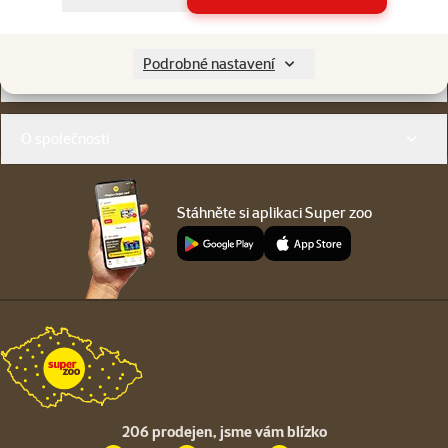
Online chat
206 prodejen
nebo
WhatsApp
jsme vám blízko
Menu v patičce
Podrobné nastavení
Pro zákazníky
O společnosti
Stáhněte si aplikaci Super zoo
206 prodejen,
jsme vám blízko