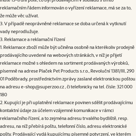
reklamačním řádem informován o vyřízení reklamace, má se za to,
že může věc užívat.
3. V případě neoprávněné reklamace se doba určená k vytknutí
vady neprodlužuje.
3. Reklamace a reklamační řízení
1. Reklamace zboží může být učiněna osobně na kterékoliv prodejně
prodávajícího uvedené na webových stránkách, v níž je přijetí
reklamace možné s ohledem na sortiment prodávaných výrobků,
písemně na adrese Plaček Pet Products s.r.o., Revoluční 1381/III, 290
01 Poděbrady, prostřednictvím zprávy zaslané elektronickou poštou
na adresu
e-shop@superzoo.cz
, či telefonicky na tel. čísle: 321 000
180
2. Kupující je při uplatnění reklamace povinen sdělit prodávajícímu
kontaktní údaje za účelem vzájemné komunikace v rámci
reklamačního řízení, a to zejména adresu trvalého bydliště, resp.
adresu, na níž přebírá poštu, telefonní číslo, adresu elektronické
pošty. Prodávající vydá kupujícímu písemné potvrzení, ve kterém