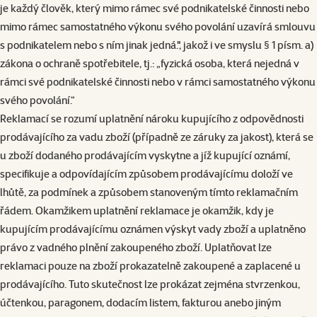
je každý člověk, který mimo rámec své podnikatelské činnosti nebo
mimo rámec samostatného výkonu svého povolání uzavírá smlouvu
s podnikatelem nebo s ním jinak jedná.", jakož i ve smyslu § 1 písm. a)
zákona o ochraně spotřebitele, tj.: „fyzická osoba, která nejedná v
rámci své podnikatelské činnosti nebo v rámci samostatného výkonu
svého povolání.“
Reklamací se rozumí uplatnění nároku kupujícího z odpovědnosti
prodávajícího za vadu zboží (případně ze záruky za jakost), která se
u zboží dodaného prodávajícím vyskytne a jíž kupující oznámí,
specifikuje a odpovídajícím způsobem prodávajícímu doloží ve
lhůtě, za podmínek a způsobem stanoveným tímto reklamačním
řádem. Okamžikem uplatnění reklamace je okamžik, kdy je
kupujícím prodávajícímu oznámen výskyt vady zboží a uplatněno
právo z vadného plnění zakoupeného zboží. Uplatňovat lze
reklamaci pouze na zboží prokazatelně zakoupené a zaplacené u
prodávajícího. Tuto skutečnost lze prokázat zejména stvrzenkou,
účtenkou, paragonem, dodacím listem, fakturou anebo jiným