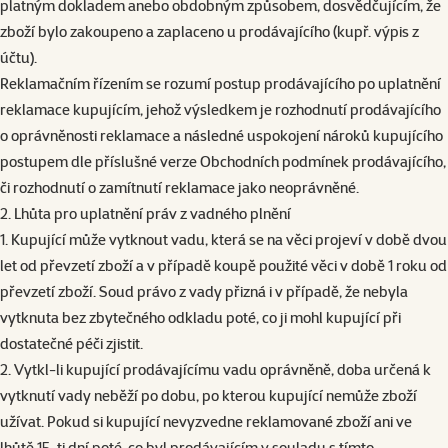
platným dokladem anebo obdobným způsobem, dosvědčujícím, že
zboží bylo zakoupeno a zaplaceno u prodávajícího (kupř. výpis z
účtu).
Reklamačním řízením se rozumí postup prodávajícího po uplatnění
reklamace kupujícím, jehož výsledkem je rozhodnutí prodávajícího
o oprávněnosti reklamace a následné uspokojení nároků kupujícího
postupem dle příslušné verze Obchodních podmínek prodávajícího,
či rozhodnutí o zamítnutí reklamace jako neoprávněné.
2. Lhůta pro uplatnění práv z vadného plnění
1. Kupující může vytknout vadu, která se na věci projeví v době dvou
let od převzetí zboží a v případě koupě použité věci v době 1 roku od
převzetí zboží. Soud právo z vady přizná i v případě, že nebyla
vytknuta bez zbytečného odkladu poté, co ji mohl kupující při
dostatečné péči zjistit.
2. Vytkl-li kupující prodávajícímu vadu oprávněně, doba určená k
vytknutí vady neběží po dobu, po kterou kupující nemůže zboží
užívat. Pokud si kupující nevyzvedne reklamované zboží ani ve
lhůtě 15-ti dní poté, co byl prodávajícím v souladu s tímto