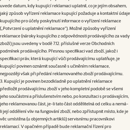
uvede datum, kdy kupující reklamaci uplatnil, co je jejím obsahem,
jaký způsob vyřízení reklamace kupující požaduje a kontaktní údaje
kupujícího pro účely poskytnutí informace o vyřízení reklamace
(„Potvrzení o uplatnění reklamace“). Možné způsoby vyřízení
reklamace (nároky kupujícího z odpovědnosti prodávajícího za vady
zboží) jsou uvedeny v bodě 7.12. příslušné verze Obchodních
podmínek prodávajícího. Přesnou specifikaci vad zboží, jakož i
specifikaci práv, která kupující vůči prodávajícímu uplatňuje, je
kupující povinen oznámit současně s učiněním reklamace,
nejpozději však při předání reklamovaného zboží prodávajícímu.
3. Kupující je povinen bezodkladně po uplatnění reklamace
předložit prodávajícímu zboží v jeho kompletní podobě se všemi
jeho součástmi a příslušenstvím nebo, po konzultaci s prodávajícím,
jeho reklamovanou část, je-li tato část oddělitelná od celku a nemá-
li její oddělení vliv na fungování zboží, nebo zpřístupnit místo, kde je
věc umístěna (u objemných artiklů) servisnímu pracovníkovi
reklamací. V opačném případě bude reklamační řízení pro