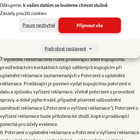
následném postupu, přibližném datu ukončení reklamačního řízení,
Děkujeme,
k vašim datům se budeme chovat slušně
.
případně o předpokládaném výsledku reklamačního řízení.
Zásady použití cookies
6. Reklamace včetně odstranění vady musí být vyřízena a kupující o
Pouze nezbytné
Přijmout vše
tom musí být informován nejpozději do 30 dnů ode dne uplatnění
reklamace, pokud se prodávající s kupujícím nedohodne na delší
lhůtě. Po marném uplynutí této lhůty může kupující odstoupit od
Podrobné nastavení
kupní smlouvy nebo požadovat přiměřenou slevu z kupní ceny.
7. Výsledek reklamačního řízení prodávající sdělí kupujícímu
prostřednictvím kontaktních údajů sdělených kupujícím při
uplatnění reklamace zaznamenaných v Potvrzení o uplatnění
reklamace. Prodávající je povinen vydat kupujícímu potvrzení o
datu a způsobu vyřízení reklamace, včetně potvrzení o provedení
opravy, a době jejího trvání, případně písemné odůvodnění
zamítnutí reklamace („Potvrzení o vyřízení reklamace“). Potvrzení o
vyřízení reklamace bude přiloženo ke zboží, kopii si prodávající
ponechá pro účely evidence.
8. Potvrzení o uplatnění reklamace a Potvrzení o vyřízení reklamace