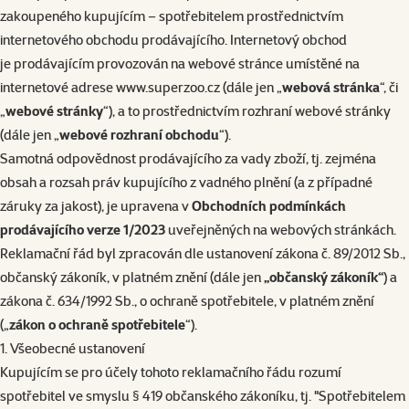
zakoupeného kupujícím – spotřebitelem prostřednictvím
internetového obchodu prodávajícího. Internetový obchod
je prodávajícím provozován na webové stránce umístěné na
internetové adrese
www.superzoo.cz
(dále jen „
webová stránka
“, či
„
webové stránky
“), a to prostřednictvím rozhraní webové stránky
(dále jen „
webové rozhraní obchodu
“).
Samotná odpovědnost prodávajícího za vady zboží, tj. zejména
obsah a rozsah práv kupujícího z vadného plnění (a z případné
záruky za jakost), je upravena v
Obchodních podmínkách
prodávajícího verze 1/2023
uveřejněných na webových stránkách.
Reklamační řád byl zpracován dle ustanovení zákona č. 89/2012 Sb.,
občanský zákoník, v platném znění (dále jen
„občanský zákoník“
) a
zákona č. 634/1992 Sb., o ochraně spotřebitele, v platném znění
(„
zákon o ochraně spotřebitele
“).
1. Všeobecné ustanovení
Kupujícím se pro účely tohoto reklamačního řádu rozumí
spotřebitel ve smyslu § 419 občanského zákoníku, tj. "Spotřebitelem