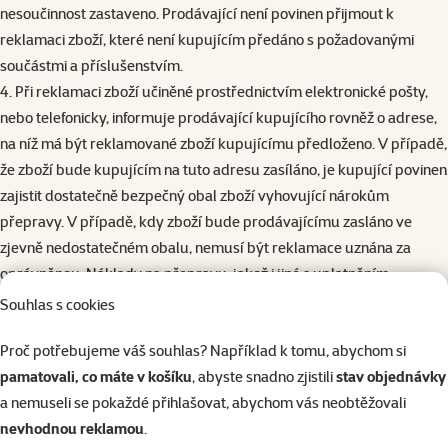
nesoučinnost zastaveno. Prodávající není povinen přijmout k
reklamaci zboží, které není kupujícím předáno s požadovanými
součástmi a příslušenstvím.
4. Při reklamaci zboží učiněné prostřednictvím elektronické pošty,
nebo telefonicky, informuje prodávající kupujícího rovněž o adrese,
na níž má být reklamované zboží kupujícímu předloženo. V případě,
že zboží bude kupujícím na tuto adresu zasíláno, je kupující povinen
zajistit dostatečně bezpečný obal zboží vyhovující nárokům
přepravy. V případě, kdy zboží bude prodávajícímu zasláno ve
zjevně nedostatečném obalu, nemusí být reklamace uznána za
oprávněnou. Náklady na přepravu, jakož i jiné s uplatněním
reklamace související náklady, hradí kupující sám. V případě
Souhlas s cookies
potvrzení oprávněnosti reklamace, má kupující právo požadovat
Proč potřebujeme váš souhlas? Například k tomu, abychom si
náhradu nákladů účelně vynaložených při uplatnění reklamace
pamatovali, co máte v košíku
, abyste snadno zjistili
stav objednávky
(kupř. poštovné, náklady na přepravu).
a nemuseli se pokaždé přihlašovat, abychom vás neobtěžovali
5. Po obdržení reklamace prodávající – je-li to v závislosti na druhu
nevhodnou reklamou
.
zboží, charakteru a rozsahu vady možné - informuje kupujícího o