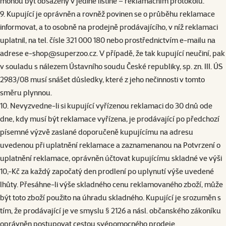
mohou být obsaženy v jediné listině – reklamačním protokolu.
9. Kupující je oprávněn a rovněž povinen se o průběhu reklamace
informovat, a to osobně na prodejně prodávajícího, v níž reklamaci
uplatnil, na tel. čísle 321 000 180 nebo prostřednictvím e-mailu na
adrese
e-shop@superzoo.cz
. V případě, že tak kupující neučiní, pak
v souladu s nálezem Ústavního soudu České republiky, sp. zn. III. ÚS
2983/08 musí snášet důsledky, které z jeho nečinnosti v tomto
směru plynnou.
10. Nevyzvedne-li si kupující vyřízenou reklamaci do 30 dnů ode
dne, kdy musí být reklamace vyřízena, je prodávající po předchozí
písemné výzvě zaslané doporučeně kupujícímu na adresu
uvedenou při uplatnění reklamace a zaznamenanou na Potvrzení o
uplatnění reklamace, oprávněn účtovat kupujícímu skladné ve výši
10,-Kč za každý započatý den prodlení po uplynutí výše uvedené
lhůty. Přesáhne-li výše skladného cenu reklamovaného zboží, může
být toto zboží použito na úhradu skladného. Kupující je srozuměn s
tím, že prodávající je ve smyslu § 2126 a násl. občanského zákoníku
oprávněn postupovat cestou svépomocného prodeje.