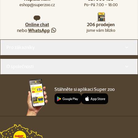
eshop@superzoo.cz
Po–Pá 7:00 – 18:00
Online chat
206 prodejen
nebo
WhatsApp
jsme vám blízko
Menu v patičce
Pro zákazníky
O společnosti
Stáhněte si aplikaci Super zoo