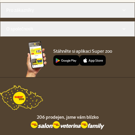
Menu v patičce
Pro zákazníky
O společnosti
Stáhněte si aplikaci Super zoo
206 prodejen,
jsme vám blízko