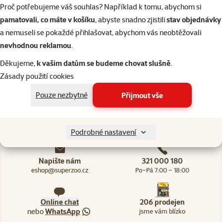
Proč potřebujeme váš souhlas? Například k tomu, abychom si
pamatovali, co máte v košíku
, abyste snadno zjistili
stav objednávky
a nemuseli se pokaždé přihlašovat, abychom vás neobtěžovali
Líbil se vám článek? Sdílejte ho dál!
nevhodnou reklamou
.
facebook
Děkujeme,
k vašim datům se budeme chovat slušně
.
Zásady použití cookies
x (dříve twitter)
Pouze nezbytné
Přijmout vše
e-mail
Podrobné nastavení
Napište nám
321 000 180
eshop@superzoo.cz
Po–Pá 7:00 – 18:00
Online chat
206 prodejen
nebo
WhatsApp
jsme vám blízko