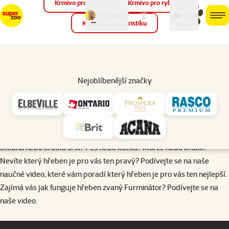
Krmivo pro ptáky
Krmivo pro ryby
můj
můj
Máte dotaz?
košík
účet
men
Krmivo pro teraristiku
Hled
1. díl - Vybíráme hřeben pro vaše zvířátka
Nejoblíbenější značky
Dlouhá nebo krátká srst? Pes nebo kočka? Morče nebo králík?
Nevíte který hřeben je pro vás ten pravý? Podívejte se na naše
naučné video, které vám poradí který hřeben je pro vás ten
nejlepší. Zajímá vás jak funguje hřeben zvaný Furminátor?
Podívejte se na naše video.
Dlouhá nebo krátká srst? Pes nebo kočka? Morče nebo králík?
Nevíte který hřeben je pro vás ten pravý? Podívejte se na naše
naučné video, které vám poradí který hřeben je pro vás ten nejlepší.
Zajímá vás jak funguje hřeben zvaný Furminátor? Podívejte se na
naše video.