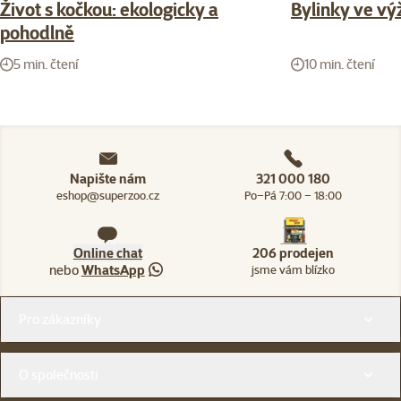
Život s kočkou: ekologicky a
Bylinky ve vý
pohodlně
5 min. čtení
10 min. čtení
Napište nám
321 000 180
eshop@superzoo.cz
Po–Pá 7:00 – 18:00
Online chat
206 prodejen
nebo
WhatsApp
jsme vám blízko
Menu v patičce
Pro zákazníky
O společnosti