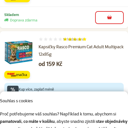
Skladem
do košíku
Doprava zdarma
1×
hodnocení
Hodnocení 100%, počet hodnocení: 1
Kapsičky Rasco Premium Cat Adult Multipack
12x85g
Cena
od 159 Kč
značka
%
Kup více, zaplať méně
Souhlas s cookies
Skladem
do košíku
Doprava zdarma
Proč potřebujeme váš souhlas? Například k tomu, abychom si
pamatovali, co máte v košíku
, abyste snadno zjistili
stav objednávky