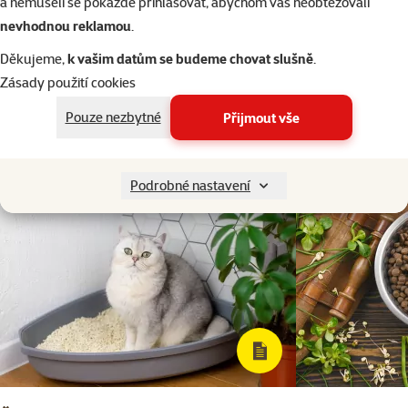
a nemuseli se pokaždé přihlašovat, abychom vás neobtěžovali
Líbil se vám článek? Sdílejte ho dál!
nevhodnou reklamou
.
facebook
Děkujeme,
k vašim datům se budeme chovat slušně
.
x (dříve twitter)
Zásady použití cookies
Pouze nezbytné
Přijmout vše
e-mail
Další články Jak krmit kočku
Podrobné nastavení