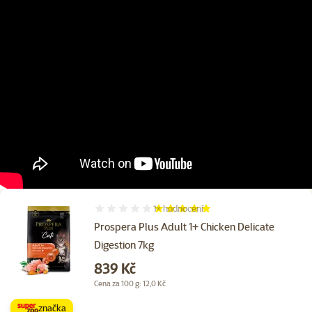
1×
hodnocení
Hodnocení 100%, počet hodnocení: 1
Prospera Plus Adult 1+ Chicken Delicate
Digestion 7kg
Cena
839 Kč
Cena za 100 g: 12,0 Kč
značka