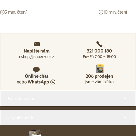
5 min. čtení
10 min. čtení
Napište nám
321 000 180
eshop@superzoo.cz
Po–Pá 7:00 – 18:00
Online chat
206 prodejen
nebo
WhatsApp
jsme vám blízko
Menu v patičce
Pro zákazníky
O společnosti