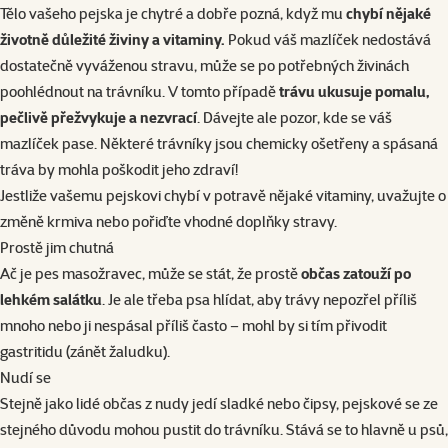
Tělo vašeho pejska je chytré a dobře pozná, když mu
chybí nějaké
životně důležité živiny a vitaminy.
Pokud váš mazlíček nedostává
dostatečně vyváženou stravu, může se po potřebných živinách
poohlédnout na trávníku. V tomto případě
trávu ukusuje pomalu,
pečlivě přežvykuje a nezvrací
. Dávejte ale pozor, kde se váš
mazlíček pase. Některé trávníky jsou chemicky ošetřeny a spásaná
tráva by mohla poškodit jeho zdraví!
Jestliže vašemu pejskovi chybí v potravě nějaké vitaminy, uvažujte o
změně
krmiva
nebo pořiďte vhodné
doplňky stravy
.
Prostě jim chutná
Ač je pes masožravec, může se stát, že prostě
občas zatouží po
lehkém salátku
. Je ale třeba psa hlídat, aby trávy nepozřel příliš
mnoho nebo ji nespásal příliš často – mohl by si tím přivodit
gastritidu (zánět žaludku).
Nudí se
Stejně jako lidé občas z nudy jedí sladké nebo čipsy, pejskové se ze
stejného důvodu mohou pustit do trávníku. Stává se to hlavně u psů,