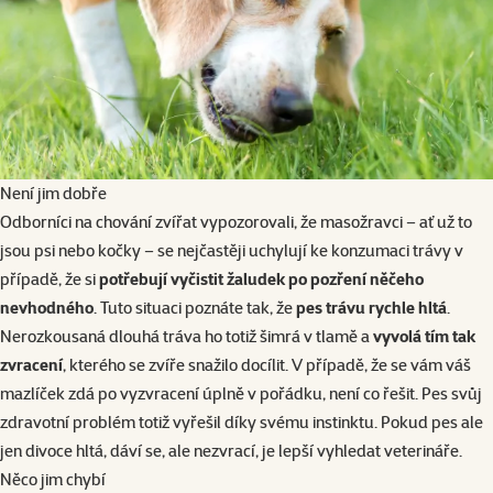
Není jim dobře
Odborníci na chování zvířat vypozorovali, že masožravci – ať už to
jsou psi nebo kočky – se nejčastěji uchylují ke konzumaci trávy v
případě, že si
potřebují vyčistit žaludek po pozření něčeho
nevhodného
. Tuto situaci poznáte tak, že
pes trávu rychle hltá
.
Nerozkousaná dlouhá tráva ho totiž šimrá v tlamě a
vyvolá tím tak
zvracení
, kterého se zvíře snažilo docílit. V případě, že se vám váš
mazlíček zdá po vyzvracení úplně v pořádku, není co řešit. Pes svůj
zdravotní problém totiž vyřešil díky svému instinktu. Pokud pes ale
jen divoce hltá, dáví se, ale nezvrací, je lepší vyhledat veterináře.
Něco jim chybí