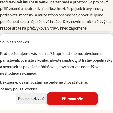
kteří
tráví většinu času venku na zahradě
a prostředí je pro ně již
příliš známé a neatraktivní. Jelikož hrozí, že pejsek trávy z nudy
pozře větší množství a může z toho onemocnět, doporučujeme
pohlédnout se po nějaké nové hračce. Díky novému míčku či žvýkací
hračce určitě na přežvykování trávy hned zapomene.
7×
hodnocení
Hodnocení 100%, počet hodnocení: 7
Souhlas s cookies
Vitaminové kapky Beaphar B-komplex 50 ml
Cena
189 Kč
Proč potřebujeme váš souhlas? Například k tomu, abychom si
pamatovali, co máte v košíku
, abyste snadno zjistili
stav objednávky
a nemuseli se pokaždé přihlašovat, abychom vás neobtěžovali
značka
nevhodnou reklamou
.
Děkujeme,
k vašim datům se budeme chovat slušně
.
Skladem
do košíku
Zásady použití cookies
Pouze nezbytné
Přijmout vše
Líbil se vám článek? Sdílejte ho dál!