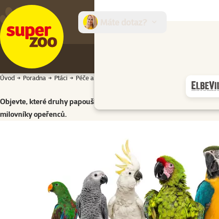
Máte dotaz?
E-sh
Úvod
Poradna
Ptáci
Péče a chov
Které druhy papoušků se mohou nauč
Objevte, které druhy papoušků se mohou naučit napodobovat lidskou ř
milovníky opeřenců.