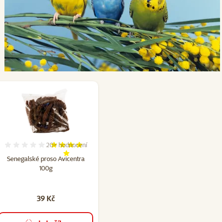
20×
hodnocení
očet hodnocení: 4
Hodnocení 98%, počet hodnocení: 20
Senegalské proso Avicentra
100g
39 Kč