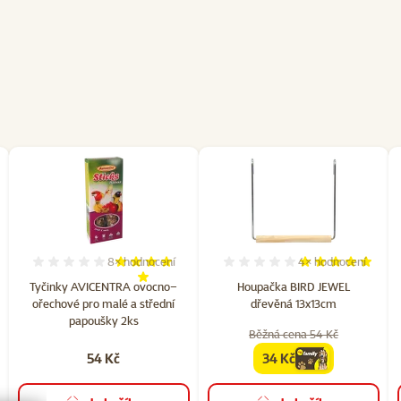
8×
hodnocení
4×
hodnocení
%, počet hodnocení: 4
Hodnocení 95%, počet hodnocení: 8
Hodnocení 100%, p
Tyčinky AVICENTRA ovocno–
Houpačka BIRD JEWEL
ořechové pro malé a střední
dřevěná 13x13cm
papoušky 2ks
Běžná cena 54 Kč
54 Kč
34 Kč
family
cena