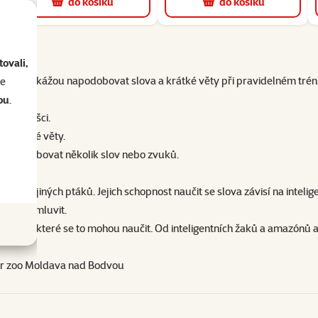
do košíku
do košíku
ovali,
 řeč
. Dokážou napodobovat slova a krátké věty při pravidelném tréni
se
ou
.
í papoušci.
e krátké věty.
 napodobovat několik slov nebo zvuků.
vuky jiných ptáků. Jejich schopnost naučit se slova závisí na intelig
k naučí mluvit.
k druhů, které se to mohou naučit. Od inteligentních žaků a amazónů 
er zoo Moldava nad Bodvou