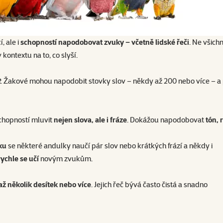
, ale i
schopností napodobovat zvuky – včetně lidské řeči
. Ne všich
 kontextu na to, co slyší.
t
. Žakové mohou napodobit stovky slov – někdy až 200 nebo více – a p
chopností mluvit
nejen slova, ale i fráze
. Dokážou napodobovat
tón, 
ku
se některé andulky naučí pár slov nebo krátkých frází a někdy i
rychle se učí
novým zvukům.
až několik desítek nebo více
. Jejich řeč bývá často čistá a snadno