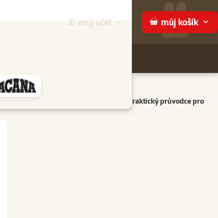
můj
účet
můj
košík
Hledej
háme
se učí slova a co očekávat při tréninku. Praktický průvodce pro