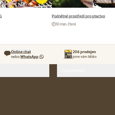
ů
Podnětné prostředí pro ptactvo
10 min. čtení
Online chat
206 prodejen
nebo
WhatsApp
jsme vám blízko
O společnosti