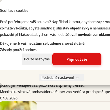
do košíku
Souhlas s cookies
Eklektus papoušek (Eclectus Parrot)
Proč potřebujeme váš souhlas? Například k tomu, abychom si
pamat
Eklekty jsou známé nejen svými krásnými barvami, ale i
talentem pro
co máte v košíku
, abyste snadno zjistili
stav objednávky
a nemuseli 
Další druhy, které mohou mluvit (občas)
pokaždé přihlašovat, abychom vás neobtěžovali
nevhodnou reklam
Kakadu
– mohou se naučit slova, i když ne vždy tak jasně jako někteř
Děkujeme,
k vašim datům se budeme chovat slušně
.
Quaker papoušek (Monk Parakeet)
– často napodobuje řeč a dokonc
Zásady použití cookies
Některé malé papoušky a andulky
– při intenzivním tréninku mohou
Pouze nezbytné
Přijmout vše
Jak se papoušci učí mluvit?
Papoušci napodobují lidskou řeč podobně, jako v přírodě napodobují z
komunikace a trpělivý trénink
výrazně zvyšují šance, že se papouše
Podrobné nastavení
I když ne každý papoušek bude „mluvit“ jako člověk, existuje několi
pokud jim věnujete čas, pozornost a správný trénink.
Monika Lucskaiová, ambasádorka Super zoo, vedúca predajne Sup
07.02.2026