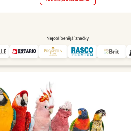
op
Akce a slevy
Prodejny
Služby
Poradna
Pomá
206
Nejoblíbenější značky
it mluvit?
Které druhy papoušků se mohou naučit mluvit?
eč. Zjistěte, které papoušky mají největší talent pro mluvení, jak 