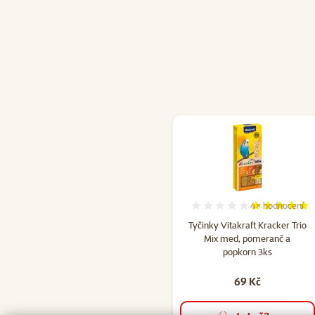
4×
hodnocení
Hodnocení 100
Tyčinky Vitakraft Kracker Trio
Mix med, pomeranč a
popkorn 3ks
69 Kč