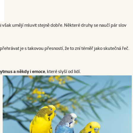
ni však umějí mluvit stejně dobře. Některé druhy se naučí pár slov
řehrávat je s takovou přesností, že to zní téměř jako skutečná řeč.
rytmus a někdy i emoce
, které slyší od lidí.