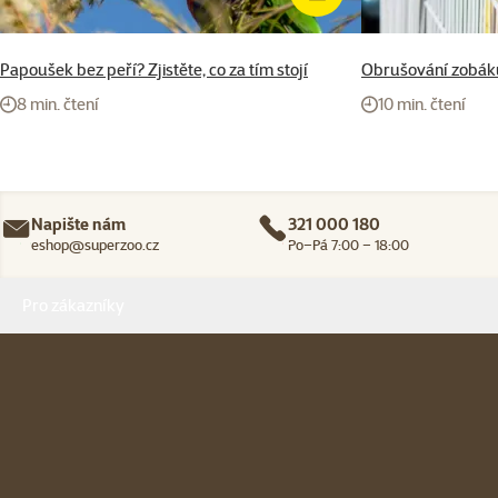
Papoušek bez peří? Zjistěte, co za tím stojí
Obrušování zobák
8 min. čtení
10 min. čtení
Napište nám
321 000 180
eshop@superzoo.cz
Po–Pá 7:00 – 18:00
Menu v patičce
Pro zákazníky