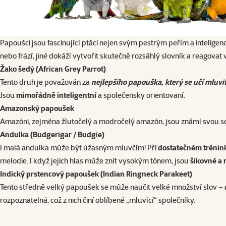
Papoušci jsou fascinující ptáci nejen svým pestrým peřím a inteligencí
nebo frází, jiné dokáží vytvořit skutečně rozsáhlý slovník a reagovat v
Žako šedý
(African Grey Parrot)
Tento druh je považován za
nejlepšího papouška, který se učí mluvi
Jsou
mimořádně inteligentní
a společensky orientovaní.
Amazonský papoušek
Amazóni, zejména žlutočelý a modročelý amazón, jsou známí svou s
Andulka
(Budgerigar / Budgie)
I malá andulka může být úžasným mluvčím! Při
dostatečném trénin
melodie. I když jejich hlas může znít vysokým tónem, jsou
šikovné a 
Indický prstencový papoušek (Indian Ringneck Parakeet)
Tento středně velký papoušek se může naučit velké množství slov –
rozpoznatelná, což z nich činí oblíbené „mluvící“ společníky.