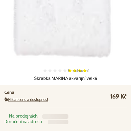
Hodnocení 80%, počet hodnocení:
1×
hodnocení
Škrabka MARINA akvarijní velká
Cena
169 Kč
Hlídat cenu a dostupnost
Na prodejnách
Doručení na adresu