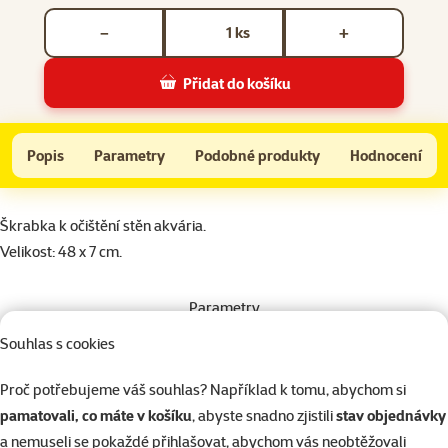
Počet kusů *
ks
−
+
Přidat do košíku
Škrabka MARINA akvarijní velká
Do košíku
Popis
Parametry
Podobné produkty
Hodnocení
Na začátek stránky
superzoo.product.detail.content
Škrabka k očištění stěn akvária.
Velikost: 48 x 7 cm.
Parametry
Značka
Marina
Souhlas s cookies
Katalogové číslo
101-11018
EAN
015561110181
Proč potřebujeme váš souhlas? Například k tomu, abychom si
Podobné produkty
pamatovali, co máte v košíku
, abyste snadno zjistili
stav objednávky
a nemuseli se pokaždé přihlašovat, abychom vás neobtěžovali