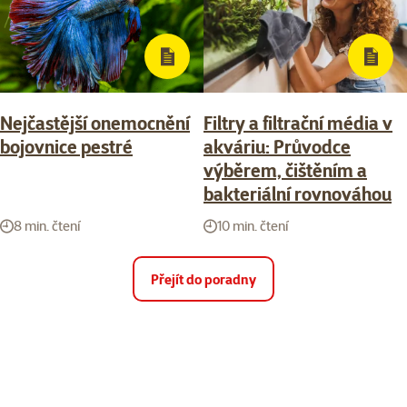
Nejčastější onemocnění
Filtry a filtrační média v
bojovnice pestré
akváriu: Průvodce
výběrem, čištěním a
bakteriální rovnováhou
8 min. čtení
10 min. čtení
Přejít do poradny