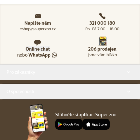
Napište nám
321 000 180
eshop@superzoo.cz
Po–Pá 7:00 – 18:00
Online chat
206 prodejen
nebo
WhatsApp
jsme vám blízko
Menu v patičce
Pro zákazníky
O společnosti
Stáhněte si aplikaci Super zoo