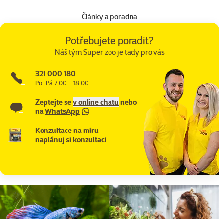
Články a poradna
Potřebujete poradit?
Náš tým Super zoo je tady pro vás
321 000 180
Po–Pá 7:00 – 18:00
Zeptejte se
v online chatu
nebo
na
WhatsApp
Konzultace na míru
naplánuj si konzultaci