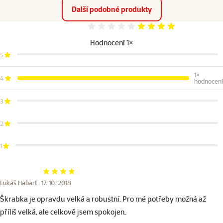
Další podobné produkty
Hodnocení 80%
Hodnocení 1×
5
1×
4
hodnocení
3
2
1
Hodnocení 80%
Lukáš Habart ,
17. 10. 2018
Škrabka je opravdu velká a robustní. Pro mé potřeby možná až
příliš velká, ale celkově jsem spokojen.