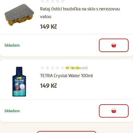
Hodnocení 0%
Rataj čistící houbička na sklo s nerezovou
vatou
Cena
149 Kč
Skladem
do košíku
6×
hodnocení
Hodnocení 60%, počet hodnocení: 6
TETRA Crystal Water 100ml
Cena
149 Kč
Skladem
do košíku