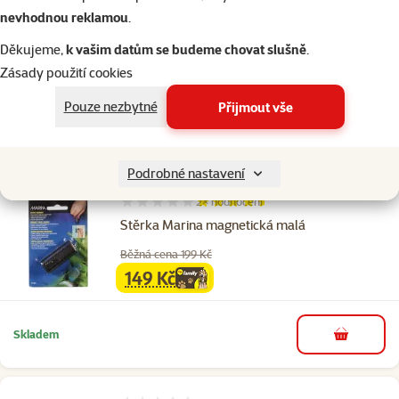
1×
hodnocení
Hodnocení 100%, počet hodnocení: 1
nevhodnou reklamou
.
Škrabka MARINA akvarijní se žiletkou
Děkujeme,
k vašim datům se budeme chovat slušně
.
Cena
139 Kč
Zásady použití cookies
Pouze nezbytné
Přijmout vše
Skladem
do košíku
Podrobné nastavení
2×
hodnocení
Hodnocení 90%, počet hodnocení: 2
Stěrka Marina magnetická malá
Běžná cena 199 Kč
149 Kč
family
cena
Skladem
do košíku