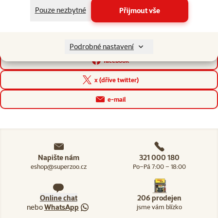
Pouze nezbytné
Přijmout vše
a neplatí pro členy chovatelského klubu.
Líbila se vám stránka? Sdílejte ji dál!
Podrobné nastavení
facebook
x (dříve twitter)
e-mail
Napište nám
321 000 180
eshop@superzoo.cz
Po–Pá 7:00 – 18:00
Online chat
206 prodejen
nebo
WhatsApp
jsme vám blízko