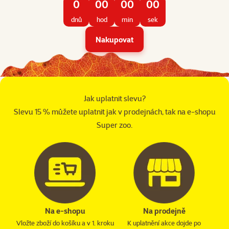
0
00
00
00
dnů
hod
min
sek
Nakupovat
Jak uplatnit slevu?
Slevu 15 % můžete uplatnit jak v prodejnách, tak na e-shopu
Super zoo.
Na e-shopu
Na prodejně
Vložte zboží do košíku a v 1. kroku
K uplatnění akce dojde po