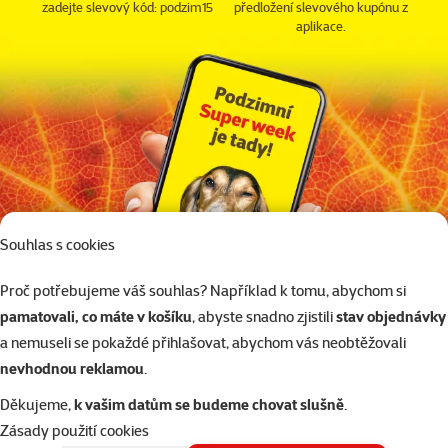
zadejte slevový kód: podzim15
předložení slevového kupónu z
aplikace.
Souhlas s cookies
Proč potřebujeme váš souhlas? Například k tomu, abychom si
pamatovali, co máte v košíku
, abyste snadno zjistili
stav objednávky
a nemuseli se pokaždé přihlašovat, abychom vás neobtěžovali
nevhodnou reklamou
.
Děkujeme,
k vašim datům se budeme chovat slušně
.
Sleva se nevztahuje na nákup dárkových pukázek, živých zvířátek,
Zásady použití cookies
akčního zboží a zboží označené jako "super cena". Slevy nelze sčítat