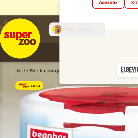
Advantix
Krm
Máte dotaz?
E-sh
Úvod
Psi
Krmivo a pamlsky
Mléko pro štěňata
Sušené mléko
značka