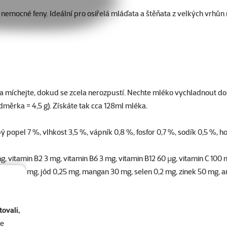
bo nemocné feny. Ideální pro osiřelá mláďata a štěňata z velkých vr
y a míchejte, dokud se zcela nerozpustí. Nechte mléko vychladnout do 
měrka = 4,5 g). Získáte tak cca 128ml mléka.
 popel 7 %, vlhkost 3,5 %, vápník 0,8 %, fosfor 0,7 %, sodík 0,5 %, ho
, vitamin B2 3 mg, vitamin B6 3 mg, vitamin B12 60 µg, vitamin C 100 mg
, Fe 80 mg, jód 0,25 mg, mangan 30 mg, selen 0,2 mg, zinek 50 mg, a
ovali,
ametry
se