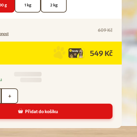
00 g
1 kg
2 kg
609 Kč
pnost
549 Kč
u
+
Přidat do košíku