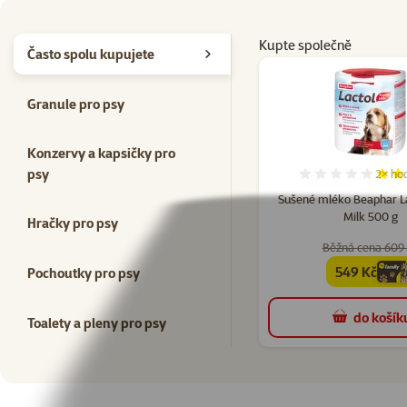
Kupte společně
Často spolu kupujete
Granule pro psy
Konzervy a kapsičky pro
psy
2×
ho
Hodno
Sušené mléko Beaphar L
Milk 500 g
Hračky pro psy
Běžná cena 609
549 Kč
Pochoutky pro psy
family
cena
do košík
Toalety a pleny pro psy