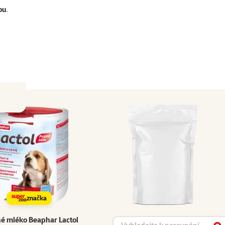
ou
.
značka
é mléko Beaphar Lactol
Vyhledat produkt