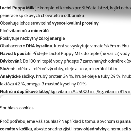
superzoo.product.detail.content
Lactol Puppy Milk
je kompletní krmivo pro štěňata, březí, kojící ne
generace špičkových chovatelů a odborníků.
Obsahuje lehce stravitelné
vysoce kvalitní proteiny
Plné
vitaminů a minerálů
Poskytuje nezbytný
zdroj energie
Obahaceno o
DHA kyselinu
, která se vyskytuje v mateřském mléku
Návod k použití:
Přidejte Lactol Puppy Milk do teplé (ne vařící) vod
Dávkování:
Do 100 ml teplé vody přidejte 7 zarovnaných odměrek (od
Složení:
mléko a mléčné výrobky, oleje a tuky, minerální látky
Analytické složky:
hrubý protein 24 %, hrubé oleje a tuky 24 %, hrubý
laktóza 42 %, omega-3 mastné kyseliny 0,1 %
Nutriční doplňkové látky/ kg:
vitamin A 25000 m.j./kg, vitamin B1 5 mg
vitamin K3 2,9 mg, kalcium-D-pantotenát 10 mg, DL-metionin 3000 mg
Dávkování
Souhlas s cookies
Proč potřebujeme váš souhlas? Například k tomu, abychom si
pamat
Par
co máte v košíku
, abyste snadno zjistili
stav objednávky
a nemuseli 