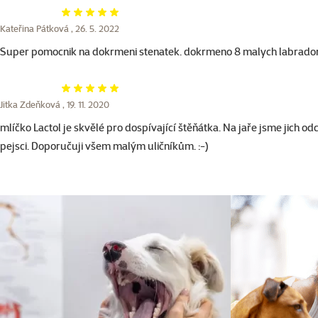
Hodnocení 100%
Kateřina Pátková ,
26. 5. 2022
Super pomocnik na dokrmeni stenatek. dokrmeno 8 malych labrado
Hodnocení 100%
Jitka Zdeňková ,
19. 11. 2020
mlíčko Lactol je skvělé pro dospívající štěňátka. Na jaře jsme jich odch
pejsci. Doporučuji všem malým uličníkům. :-)