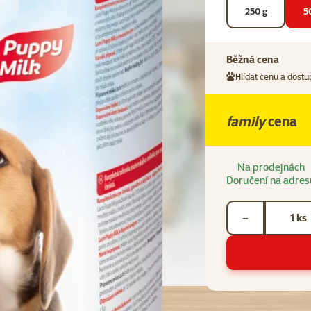
250 g
5
Běžná cena
Hlídat cenu a dostu
family
cena
Na prodejnách
Doručení na adres
Počet kusů *
ks
−