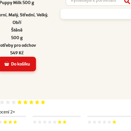
Puppy Milk 500 g
V
rní, Malý, Střední, Velký,
Obří
Štěně
500 g
otřeby pro odchov
549 Kč
Do košíku
Hodnocení 100%
cení 2×
 60%
Hodnocení 40%
Hodnocení 20%