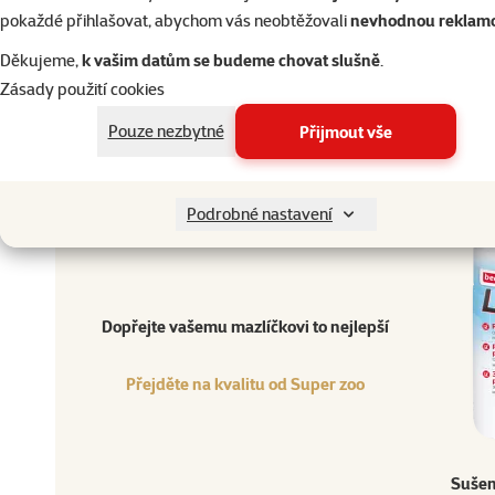
Velikost psa
Miniaturní, Malý, Střední, Velký, Obří
pokaždé přihlašovat, abychom vás neobtěžovali
nevhodnou reklam
Stáří psa
Štěně
Děkujeme,
k vašim datům se budeme chovat slušně
.
Gramáž
500 g
Zásady použití cookies
Typ produktu
Potřeby pro odchov
Značka
Beaphar
Pouze nezbytné
Přijmout vše
Katalogové číslo
244-15205
EAN
8711231152056
Podrobné nastavení
Dopřejte vašemu mazlíčkovi to nejlepší
Přejděte na kvalitu od Super zoo
Produkt
Dopřejte vašemu mazlíčkovi to nejlepší
Přejděte na kvalitu od Super zoo
Sušen