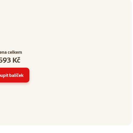
ena celkem
593 Kč
14
upit balíček