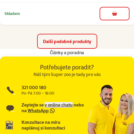
Skladem
do košíku
Další podobné produkty
Články a poradna
Potřebujete poradit?
Náš tým Super zoo je tady pro vás
321 000 180
Po–Pá 7:00 – 18:00
Zeptejte se
v online chatu
nebo
na
WhatsApp
Konzultace na míru
naplánuj si konzultaci