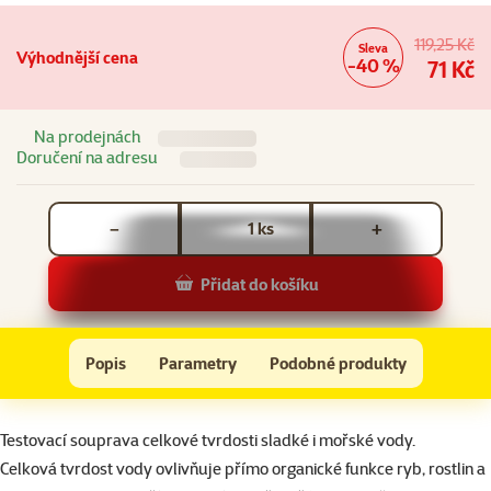
119,25 Kč
Sleva
Výhodnější cena
-40 %
71 Kč
Na prodejnách
Doručení na adresu
Počet kusů *
ks
−
+
Přidat do košíku
TETRA Test GH 10ml
Do košíku
Popis
Parametry
Podobné produkty
Na začátek stránky
superzoo.product.detail.content
Testovací souprava celkové tvrdosti sladké i mořské vody.
Celková tvrdost vody ovlivňuje přímo organické funkce ryb, rostlin a