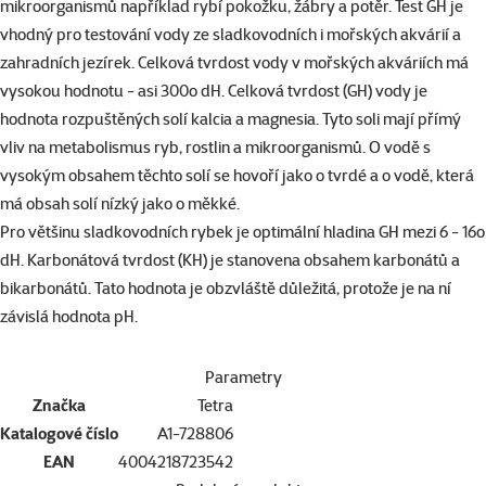
mikroorganismů například rybí pokožku, žábry a potěr. Test GH je
vhodný pro testování vody ze sladkovodních i mořských akvárií a
zahradních jezírek. Celková tvrdost vody v mořských akváriích má
vysokou hodnotu - asi 300o dH. Celková tvrdost (GH) vody je
hodnota rozpuštěných solí kalcia a magnesia. Tyto soli mají přímý
vliv na metabolismus ryb, rostlin a mikroorganismů. O vodě s
vysokým obsahem těchto solí se hovoří jako o tvrdé a o vodě, která
má obsah solí nízký jako o měkké.
Pro většinu sladkovodních rybek je optimální hladina GH mezi 6 - 16o
dH. Karbonátová tvrdost (KH) je stanovena obsahem karbonátů a
bikarbonátů. Tato hodnota je obzvláště důležitá, protože je na ní
závislá hodnota pH.
Parametry
Značka
Tetra
Katalogové číslo
A1-728806
EAN
4004218723542