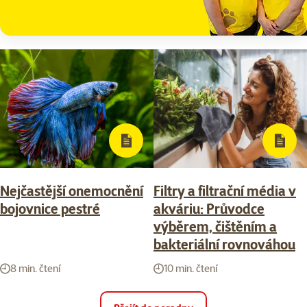
Nejčastější onemocnění
Filtry a filtrační média v
bojovnice pestré
akváriu: Průvodce
výběrem, čištěním a
bakteriální rovnováhou
8 min. čtení
10 min. čtení