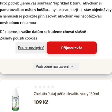
Proč potřebujeme váš souhlas? Například k tomu, abychom si
pamatovali, co máte v košíku
, abyste snadno zjistili
stav objednávky
Skladem
do košíku
a nemuseli se pokaždé přihlašovat, abychom vás neobtěžovali
nevhodnou reklamou
.
1×
hodnocení
Děkujeme,
k vašim datům se budeme chovat slušně
.
Hodnocení 80%, počet hodnocení: 1
BactoEsex Rataj bakteriální přípravek pro
Zásady použití cookies
úpravu vody na 400l
Pouze nezbytné
Přijmout vše
Cena
199 Kč
Podrobné nastavení
Skladem
do košíku
Hodnocení 0%
Chelatin Rataj péče o kvalitu vody 150ml
Cena
109 Kč