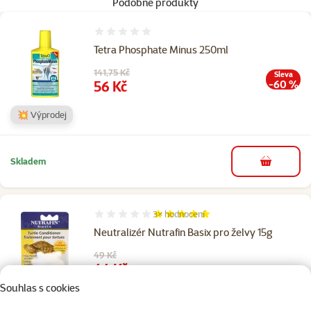
Podobné produkty
Hodnocení 0%
Tetra Phosphate Minus 250ml
Původní cena
141,75 Kč
Sleva
Cena
56 Kč
-60 %
💥 Výprodej
Skladem
do košíku
3×
hodnocení
Hodnocení 100%, počet hodnocení: 3
Neutralizér Nutrafin Basix pro želvy 15g
Původní cena
49 Kč
Cena
44 Kč
Souhlas s cookies
👍 TOP cena