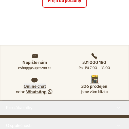
Přejít do poradny
Napište nám
321 000 180
eshop@superzoo.cz
Po–Pá 7:00 – 18:00
Online chat
206 prodejen
nebo
WhatsApp
jsme vám blízko
Menu v patičce
Pro zákazníky
O společnosti