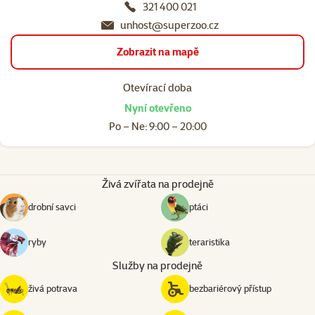
321 400 021
unhost@superzoo.cz
Zobrazit na mapě
Otevírací doba
Nyní otevřeno
Po – Ne: 9:00 – 20:00
Živá zvířata na prodejně
drobní savci
ptáci
ryby
teraristika
Služby na prodejně
živá potrava
bezbariérový přístup