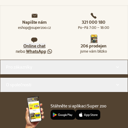
Napište nám
321 000 180
eshop@superzoo.cz
Po–Pá 7:00 – 18:00
Online chat
206 prodejen
nebo
WhatsApp
jsme vám blízko
Menu v patičce
Pro zákazníky
O společnosti
Stáhněte si aplikaci Super zoo