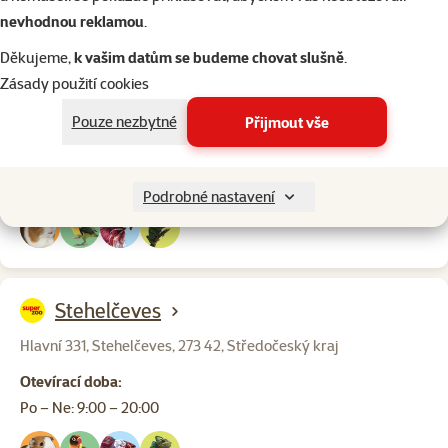
nevhodnou reklamou
.
Kladno-Central
Děkujeme,
k vašim datům se budeme chovat slušně
.
Zásady použití cookies
Petra Bezruče 3388, Kladno, 272 01, Středočeský kraj
Pouze nezbytné
Přijmout vše
Otevírací doba:
Salon dočasně uzavřen
Po – Ne: 9:00 – 20:00
Podrobné nastavení
Stehelčeves
Hlavní 331, Stehelčeves, 273 42, Středočeský kraj
Otevírací doba:
Po – Ne: 9:00 – 20:00