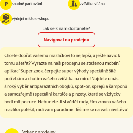
snadné parkování
zvířátka vítána
výdejní místo e‑shopu
Jak se k nám dostanete?
Navigovat na prodejnu
Chcete dopřát vašemu mazlíčkovi to nejlepší, a ještě navíc k
tomu ušetřit? Vyrazte na naši prodejnu se staženou mobilní
aplikací Super zoo a čerpejte super výhody speciálně šité
potřebám a chutím vašeho zvířátka na míru! Najdete u nás
široký výběr antiparazitních obojků, spot-on, sprejů a šamponů
a samozřejmě i speciální kartáče a pinzety, které se vždycky
hodí mít po ruce. Nebudete-li si vědět rady, čím zrovna vašeho
mazlíka potěšit, rádi vám poradíme. Těšíme se na vaši návštěvu!
Vzkaz z prodejny