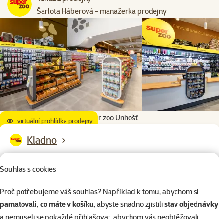
Šarlota Háberová - manažerka prodejny
Super zoo Unhošť
virtuální prohlídka prodejny
Kladno
STOP SHOP, Americká 3252, Kladno, 272 01, Středočeský kraj
Souhlas s cookies
Otevírací doba:
Po – Ne: 9:00 – 20:00
Proč potřebujeme váš souhlas? Například k tomu, abychom si
pamatovali, co máte v košíku
, abyste snadno zjistili
stav objednávky
a nemuseli se pokaždé přihlašovat, abychom vás neobtěžovali