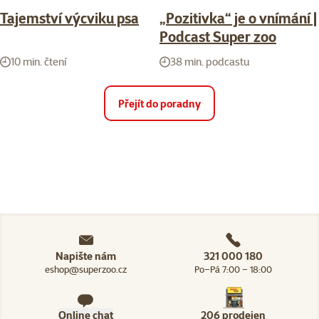
Tajemství výcviku psa
„Pozitivka“ je o vnímání |
Podcast Super zoo
10 min. čtení
38 min. podcastu
Přejít do poradny
Napište nám
321 000 180
eshop@superzoo.cz
Po–Pá 7:00 – 18:00
Online chat
206 prodejen