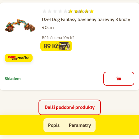
2×
hodnocení
Hodnocení 100%, počet hodnocení: 2
Uzel Dog Fantasy bavlněný barevný 3 knoty
40cm
Běžná cena 104 Kč
89 Kč
family
cena
značka
Skladem
do košíku
Další podobné produkty
Uzel bavlněný barevný 2 uzly 27.5cm
Popis
Parametry
Na začátek stránky