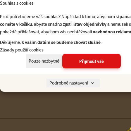
Souhlas s cookies
Přihlásit 
Proč potřebujeme váš souhlas? Například k tomu, abychom si
pamat
co máte v košíku
, abyste snadno zjistili
stav objednávky
a nemuseli 
pokaždé přihlašovat, abychom vás neobtěžovali
nevhodnou reklam
Napište nám
321 000 180
Děkujeme,
k vašim datům se budeme chovat slušně
.
eshop@superzoo.cz
Po–Pá 7:00 – 18:00
Zásady použití cookies
Menu v patičce
Pouze nezbytné
Přijmout vše
Pro zákazníky
Podrobné nastavení