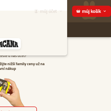
můj
účet
můj
košík
Hledej
háme
eště u nás účet?
žijte nižší family ceny už na
vní nákup