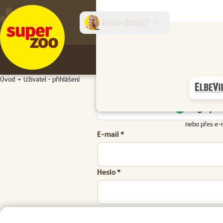
Máte dotaz?
E-sh
Úvod
Uživatel - přihlášení
Google přih
nebo přes e-
E-mail *
Heslo *
Zapomenuté heslo