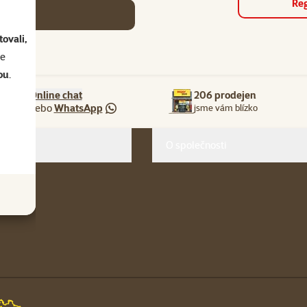
Reg
se
ovali,
se
ou
.
Online chat
206 prodejen
nebo
WhatsApp
jsme vám blízko
O společnosti