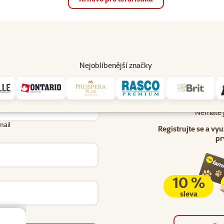
op
Akce a slevy
Prodejny
Služby
Poradna
Pomá
206
Nejoblíbenější značky
Uživatel - přihlášení
lášení
Nemáte j
mail
Registrujte se a vyu
pr
10 %
sleva