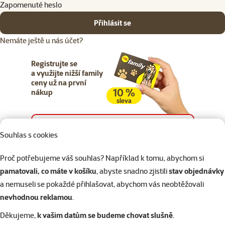
Zapomenuté heslo
Přihlásit se
Nemáte ještě u nás účet?
Registrujte se
a využijte nižší family
ceny už na první
10 %
nákup
sleva
Registrujte se
Souhlas s cookies
Proč potřebujeme váš souhlas? Například k tomu, abychom si
pamatovali, co máte v košíku
, abyste snadno zjistili
stav objednávky
a nemuseli se pokaždé přihlašovat, abychom vás neobtěžovali
Napište nám
321 000 180
eshop@superzoo.cz
Po–Pá 7:00 – 18:00
nevhodnou reklamou
.
Děkujeme,
k vašim datům se budeme chovat slušně
.