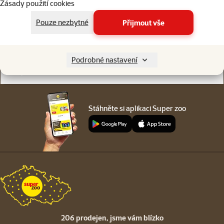
Zásady použití cookies
Online chat
206 prodejen
nebo
WhatsApp
jsme vám blízko
Pouze nezbytné
Přijmout vše
Menu v patičce
Pro zákazníky
Podrobné nastavení
O společnosti
Stáhněte si aplikaci Super zoo
206 prodejen,
jsme vám blízko