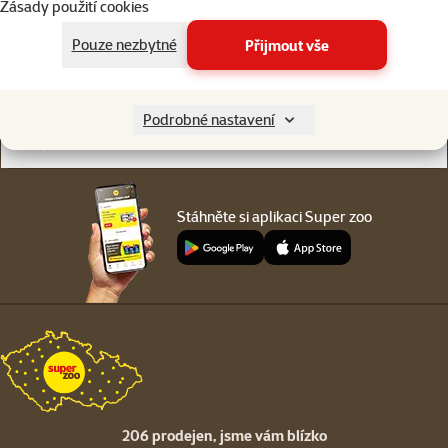
Zásady použití cookies
Online chat
206 prodejen
nebo
WhatsApp
jsme vám blízko
Pouze nezbytné
Přijmout vše
Menu v patičce
Pro zákazníky
Podrobné nastavení
O společnosti
Stáhněte si aplikaci Super zoo
206 prodejen,
jsme vám blízko