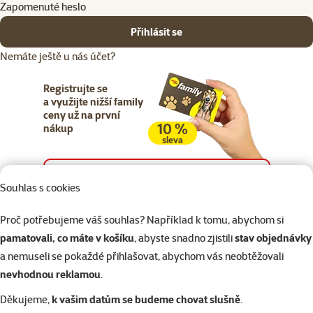
Zapomenuté heslo
Přihlásit se
Nemáte ještě u nás účet?
Registrujte se
a využijte nižší family
ceny už na první
10 %
nákup
sleva
Registrujte se
Souhlas s cookies
Proč potřebujeme váš souhlas? Například k tomu, abychom si
pamatovali, co máte v košíku
, abyste snadno zjistili
stav objednávky
a nemuseli se pokaždé přihlašovat, abychom vás neobtěžovali
Napište nám
321 000 180
eshop@superzoo.cz
Po–Pá 7:00 – 18:00
nevhodnou reklamou
.
Děkujeme,
k vašim datům se budeme chovat slušně
.