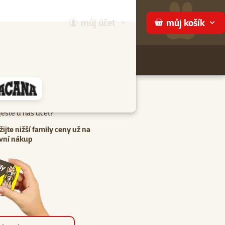
můj
účet
můj
košík
Hledej
háme
eště u nás účet?
žijte nižší family ceny už na
vní nákup