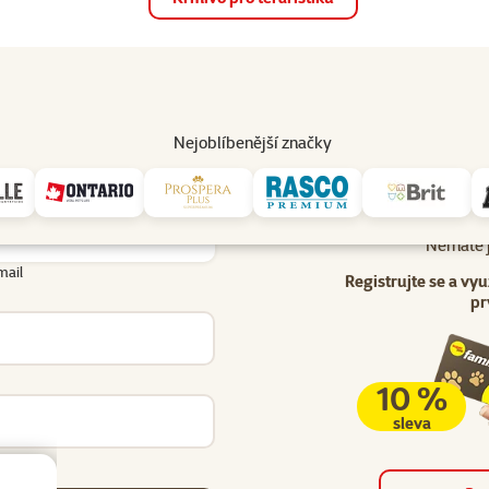
op
Akce a slevy
Prodejny
Služby
Poradna
Pomá
206
Nejoblíbenější značky
Uživatel - přihlášení
lášení
Nemáte j
mail
Registrujte se a vyu
pr
10 %
sleva