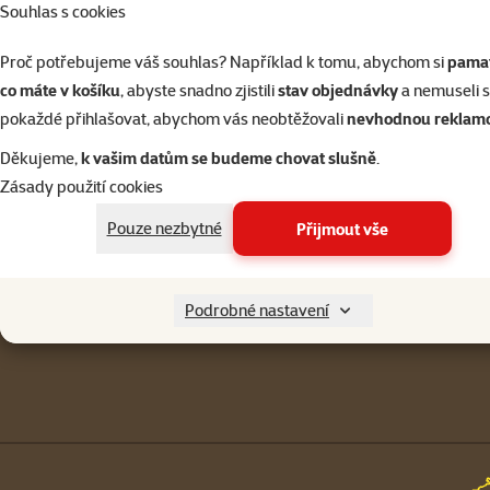
Souhlas s cookies
Přihlásit 
Proč potřebujeme váš souhlas? Například k tomu, abychom si
pamat
co máte v košíku
, abyste snadno zjistili
stav objednávky
a nemuseli 
pokaždé přihlašovat, abychom vás neobtěžovali
nevhodnou reklam
Napište nám
321 000 180
Děkujeme,
k vašim datům se budeme chovat slušně
.
eshop@superzoo.cz
Po–Pá 7:00 – 18:00
Zásady použití cookies
Menu v patičce
Pouze nezbytné
Přijmout vše
Pro zákazníky
Podrobné nastavení