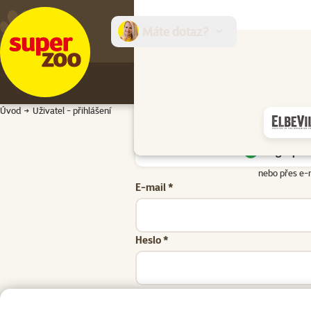
Máte dotaz?
E-sh
Úvod
Uživatel - přihlášení
Google přih
nebo přes e-
E-mail *
Heslo *
Zapomenuté heslo