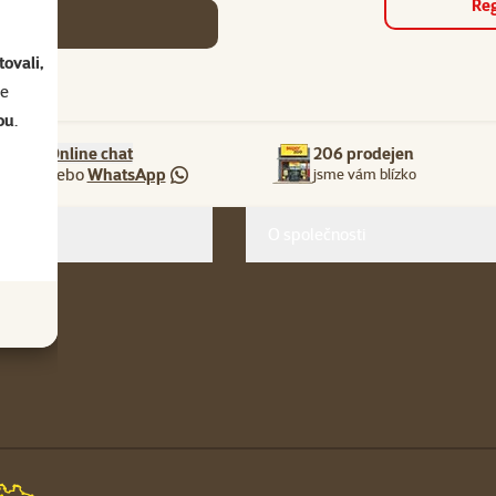
Reg
se
ovali,
se
ou
.
Online chat
206 prodejen
nebo
WhatsApp
jsme vám blízko
O společnosti