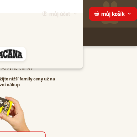
můj
účet
můj
košík
Hledej
háme
eště u nás účet?
žijte nižší family ceny už na
vní nákup