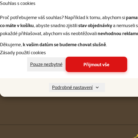
Souhlas s cookies
Přihlásit 
Proč potřebujeme váš souhlas? Například k tomu, abychom si
pamat
co máte v košíku
, abyste snadno zjistili
stav objednávky
a nemuseli 
pokaždé přihlašovat, abychom vás neobtěžovali
nevhodnou reklam
Napište nám
321 000 180
Děkujeme,
k vašim datům se budeme chovat slušně
.
eshop@superzoo.cz
Po–Pá 7:00 – 18:00
Zásady použití cookies
Menu v patičce
Pouze nezbytné
Přijmout vše
Pro zákazníky
Podrobné nastavení