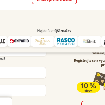
op
Akce a slevy
Prodejny
Služby
Poradna
Pomá
206
Nejoblíbenější značky
Uživatel - přihlášení
lášení
Nemáte j
mail
Registrujte se a vyu
pr
10 %
sleva