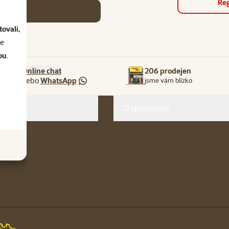
Reg
se
ovali,
se
ou
.
Online chat
206 prodejen
nebo
WhatsApp
jsme vám blízko
O společnosti