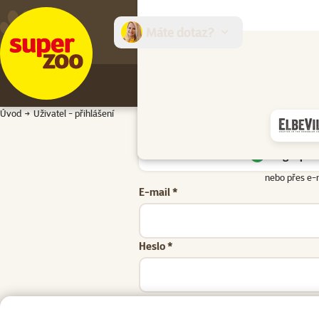
Máte dotaz?
E-sh
Úvod
Uživatel - přihlášení
Google přih
nebo přes e-
E-mail *
Heslo *
Zapomenuté heslo