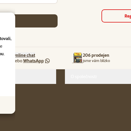
Reg
se
ovali,
se
ou
.
Online chat
206 prodejen
nebo
WhatsApp
jsme vám blízko
O společnosti