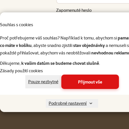
Zapomenuté heslo
Přihlásit 
Souhlas s cookies
Proč potřebujeme váš souhlas? Například k tomu, abychom si
pamat
co máte v košíku
, abyste snadno zjistili
stav objednávky
a nemuseli 
pokaždé přihlašovat, abychom vás neobtěžovali
nevhodnou reklam
Napište nám
321 000 180
eshop@superzoo.cz
Po–Pá 7:00 – 18:00
Děkujeme,
k vašim datům se budeme chovat slušně
.
Zásady použití cookies
Menu v patičce
Pro zákazníky
Pouze nezbytné
Přijmout vše
Podrobné nastavení