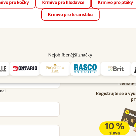
ivo pro kočky
Krmivo pro hlodavce
Krmivo pro ptáky
📱 Stáhněte si novou aplikaci Super zoo.
Více informací
Krmivo pro teraristiku
op
Akce a slevy
Prodejny
Služby
Poradna
Pomá
206
Nejoblíbenější značky
Uživatel - přihlášení
lášení
Nemáte j
mail
Registrujte se a vyu
pr
10 %
sleva