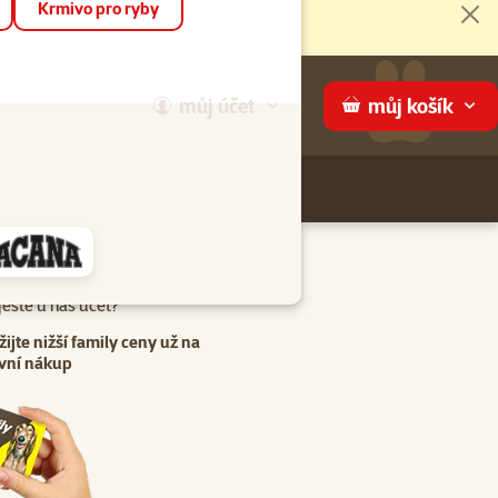
Krmivo pro ryby
Zav
můj
účet
můj
košík
Hledej
háme
eště u nás účet?
žijte nižší family ceny už na
vní nákup