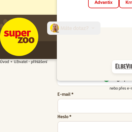
Advantix
Krm
Máte dotaz?
E-sh
Úvod
Uživatel - přihlášení
Google přih
nebo přes e-
E-mail *
Heslo *