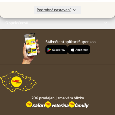
Menu v patičce
Pro zákazníky
Podrobné nastavení
O společnosti
Stáhněte si aplikaci Super zoo
206 prodejen,
jsme vám blízko