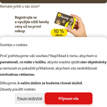
Nemáte ještě u nás účet?
Registrujte se
a využijte nižší family
ceny už na první
10 %
nákup
sleva
Souhlas s cookies
Registrujte se
Proč potřebujeme váš souhlas? Například k tomu, abychom si
pamatovali, co máte v košíku
, abyste snadno zjistili
stav objednávky
a nemuseli se pokaždé přihlašovat, abychom vás neobtěžovali
nevhodnou reklamou
.
Napište nám
321 000 180
eshop@superzoo.cz
Po–Pá 7:00 – 18:00
Děkujeme,
k vašim datům se budeme chovat slušně
.
Zásady použití cookies
Online chat
206 prodejen
Pouze nezbytné
Přijmout vše
nebo
WhatsApp
jsme vám blízko