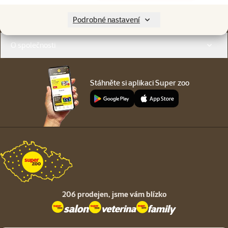
Menu v patičce
Pro zákazníky
Podrobné nastavení
O společnosti
Stáhněte si aplikaci Super zoo
206 prodejen,
jsme vám blízko