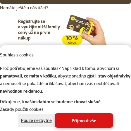
Nemáte ještě u nás účet?
Registrujte se
a využijte nižší family
ceny už na první
10 %
nákup
sleva
Souhlas s cookies
Registrujte se
Proč potřebujeme váš souhlas? Například k tomu, abychom si
pamatovali, co máte v košíku
, abyste snadno zjistili
stav objednávky
a nemuseli se pokaždé přihlašovat, abychom vás neobtěžovali
nevhodnou reklamou
.
Napište nám
321 000 180
eshop@superzoo.cz
Po–Pá 7:00 – 18:00
Děkujeme,
k vašim datům se budeme chovat slušně
.
Zásady použití cookies
Online chat
206 prodejen
Pouze nezbytné
Přijmout vše
nebo
WhatsApp
jsme vám blízko