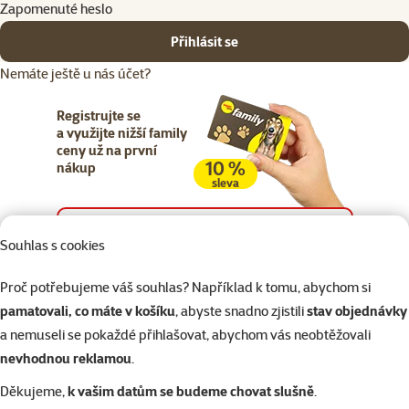
Zapomenuté heslo
Přihlásit se
Nemáte ještě u nás účet?
Registrujte se
a využijte nižší family
ceny už na první
10 %
nákup
sleva
Registrujte se
Souhlas s cookies
Proč potřebujeme váš souhlas? Například k tomu, abychom si
pamatovali, co máte v košíku
, abyste snadno zjistili
stav objednávky
a nemuseli se pokaždé přihlašovat, abychom vás neobtěžovali
Napište nám
321 000 180
eshop@superzoo.cz
Po–Pá 7:00 – 18:00
nevhodnou reklamou
.
Děkujeme,
k vašim datům se budeme chovat slušně
.