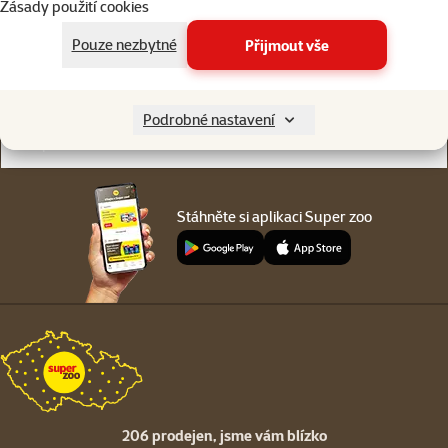
Zásady použití cookies
Online chat
206 prodejen
nebo
WhatsApp
jsme vám blízko
Pouze nezbytné
Přijmout vše
Menu v patičce
Pro zákazníky
Podrobné nastavení
O společnosti
Stáhněte si aplikaci Super zoo
206 prodejen,
jsme vám blízko