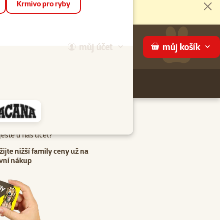
Krmivo pro ryby
Zav
můj
účet
můj
košík
Hledej
háme
eště u nás účet?
žijte nižší family ceny už na
vní nákup