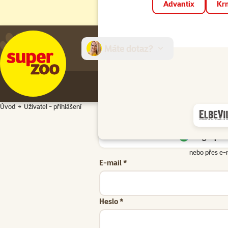
Advantix
Krm
Máte dotaz?
E-sh
Úvod
Uživatel - přihlášení
Google přih
nebo přes e-
E-mail *
Heslo *