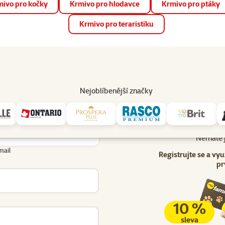
ivo pro kočky
Krmivo pro hlodavce
Krmivo pro ptáky
📱 Stáhněte si novou aplikaci Super zoo.
Více informací
Krmivo pro teraristiku
op
Akce a slevy
Prodejny
Služby
Poradna
Pomá
206
Nejoblíbenější značky
Uživatel - přihlášení
lášení
Nemáte j
mail
Registrujte se a vyu
pr
10 %
sleva