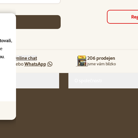
Reg
se
ovali,
se
ou
.
Online chat
206 prodejen
nebo
WhatsApp
jsme vám blízko
O společnosti