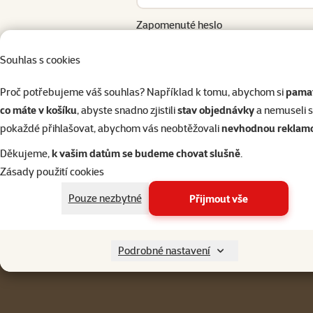
Zapomenuté heslo
Přihlásit 
Souhlas s cookies
Proč potřebujeme váš souhlas? Například k tomu, abychom si
pamat
co máte v košíku
, abyste snadno zjistili
stav objednávky
a nemuseli 
pokaždé přihlašovat, abychom vás neobtěžovali
nevhodnou reklam
Napište nám
321 000 180
eshop@superzoo.cz
Po–Pá 7:00 – 18:00
Děkujeme,
k vašim datům se budeme chovat slušně
.
Zásady použití cookies
Menu v patičce
Pro zákazníky
Pouze nezbytné
Přijmout vše
Podrobné nastavení