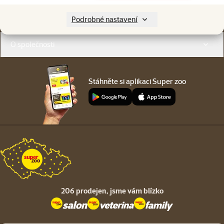
Menu v patičce
Pro zákazníky
Podrobné nastavení
O společnosti
Stáhněte si aplikaci Super zoo
206 prodejen,
jsme vám blízko