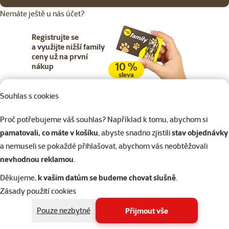
Nemáte ještě u nás účet?
Registrujte se
a využijte nižší family
ceny už na první
10 %
nákup
sleva
Souhlas s cookies
Registrujte se
Proč potřebujeme váš souhlas? Například k tomu, abychom si
pamatovali, co máte v košíku
, abyste snadno zjistili
stav objednávky
a nemuseli se pokaždé přihlašovat, abychom vás neobtěžovali
nevhodnou reklamou
.
Napište nám
321 000 180
eshop@superzoo.cz
Po–Pá 7:00 – 18:00
Děkujeme,
k vašim datům se budeme chovat slušně
.
Zásady použití cookies
Online chat
206 prodejen
Pouze nezbytné
Přijmout vše
nebo
WhatsApp
jsme vám blízko