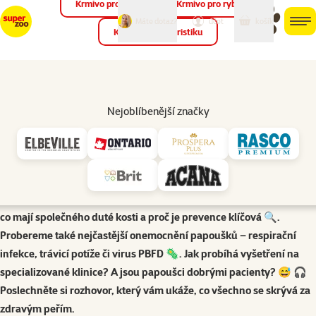
Krmivo pro ptáky
Krmivo pro ryby
můj
můj
Máte dotaz?
košík
účet
men
Krmivo pro teraristiku
Hled
Poradna
Veterina papoušků – zdraví, nemoci, prevence | Podcast Super zoo
Nejoblíbenější značky
Veterina papoušků je svět sám pro sebe 🏥🐦. V této epizodě
podcastu Super zoo se společně s hostkou MVDr. Andreou Henrik,
zakladatelkou značky Avilore a odbornicí z VET-KLINIKY v Hradci
Králové, podíváme na to, proč je péče o opeřence úplně jiná než u
psů či hlodavců. Dozvíte se, jak funguje transfúze krve u ptáků 💉,
co mají společného duté kosti a proč je prevence klíčová 🔍.
Probereme také nejčastější onemocnění papoušků – respirační
infekce, trávicí potíže či virus PBFD 🦠. Jak probíhá vyšetření na
specializované klinice? A jsou papoušci dobrými pacienty? 😅 🎧
Poslechněte si rozhovor, který vám ukáže, co všechno se skrývá za
zdravým peřím.