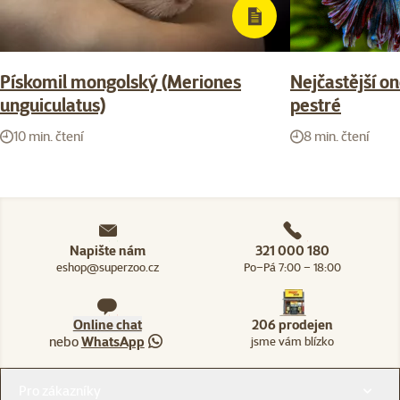
Pískomil mongolský (Meriones
Nejčastější o
unguiculatus)
pestré
10 min. čtení
8 min. čtení
Napište nám
321 000 180
eshop@superzoo.cz
Po–Pá 7:00 – 18:00
Online chat
206 prodejen
nebo
WhatsApp
jsme vám blízko
Menu v patičce
Pro zákazníky