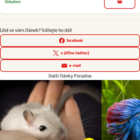
Skladem
do košíku
Líbil se vám článek? Sdílejte ho dál!
facebook
x (dříve twitter)
e-mail
Další články Poradna