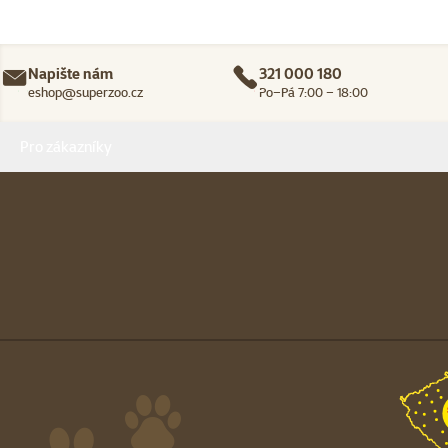
Napište nám
321 000 180
eshop@superzoo.cz
Po–Pá 7:00 – 18:00
Menu v patičce
Pro zákazníky