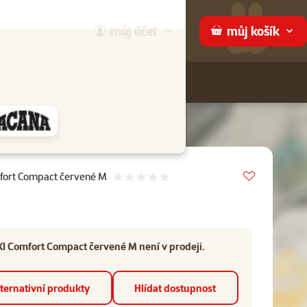
můj
účet
můj
košík
Hledej
háme
Vložit do 
mfort Compact červené M
Hodnocení 0%
XI Comfort Compact červené M není v prodeji.
ternativní produkty
Hlídat dostupnost