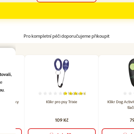
Pro kompletní péči doporučujeme přikoupit
ovali,
se
ou
.
dnocení
6×
hodnocení
cení 70%, počet hodnocení: 4
Hodnocení 87%, počet hodnocení: 6
ikové kapky
Klikr pro psy Trixie
Klikr Dog Activi
tla
109 Kč
7