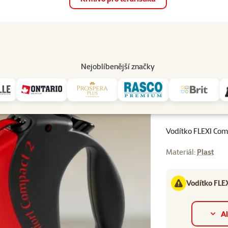
op
Akce a slevy
Prodejny
Služby
Poradna
Pomá
206
Nejoblíbenější značky
ko FLEXI Comfort Compact červené M
Vodítko FLEXI Co
Materiál:
Plast
Vodítko FLE
Al