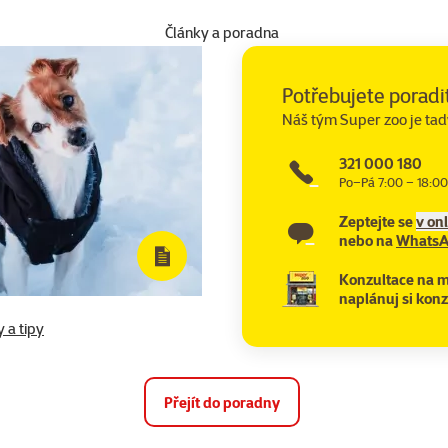
Články a poradna
Potřebujete poradi
Náš tým Super zoo je tad
321 000 180
Po–Pá 7:00 – 18:00
Zeptejte se
v on
nebo na
Whats
Konzultace na m
naplánuj si konz
 a tipy
Přejít do poradny