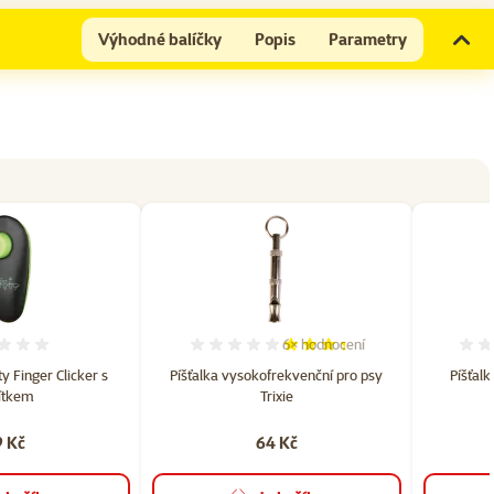
Výhodné balíčky
Popis
Parametry
6×
hodnocení
Hodnocení 0%
Hodnocení 67%, počet hodnoce
ty Finger Clicker s
Píšťalka vysokofrekvenční pro psy
Píšťal
čítkem
Trixie
9 Kč
64 Kč