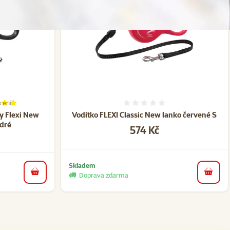
cení
í 100%, počet hodnocení: 1
Hodnocení 0%
y Flexi New
Vodítko FLEXI Classic New lanko červené S
dré
Cena
574 Kč
Skladem
Doprava zdarma
do koš
do košíku