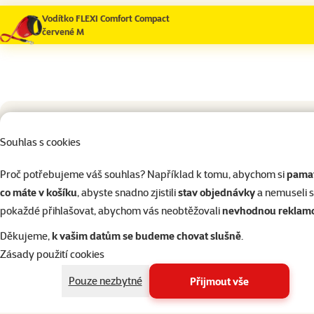
Vodítko FLEXI Comfort Compact
červené M
Souhlas s cookies
Výcvik psa
Proč potřebujeme váš souhlas? Například k tomu, abychom si
pamat
Pochoutky pro psy
co máte v košíku
, abyste snadno zjistili
stav objednávky
a nemuseli 
pokaždé přihlašovat, abychom vás neobtěžovali
nevhodnou reklam
4×
ho
Sáčky na exkrementy
Hodno
Děkujeme,
k vašim datům se budeme chovat slušně
.
Trixie Housetrainer výcv
50ml
Zásady použití cookies
Cestovní potřeby pro psy
Pouze nezbytné
Přijmout vše
124 Kč