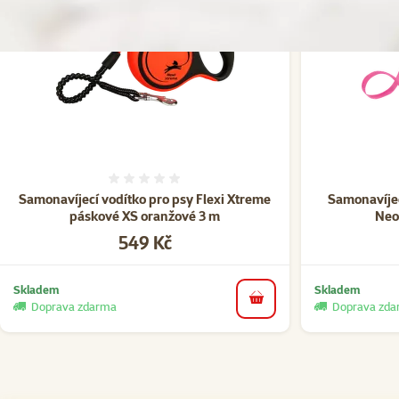
Hodnocení 0%
Samonavíjecí vodítko pro psy Flexi Xtreme
Samonavíjec
páskové XS oranžové 3 m
Neo
Cena
549 Kč
Skladem
Skladem
do košíku
Doprava zdarma
Doprava zd