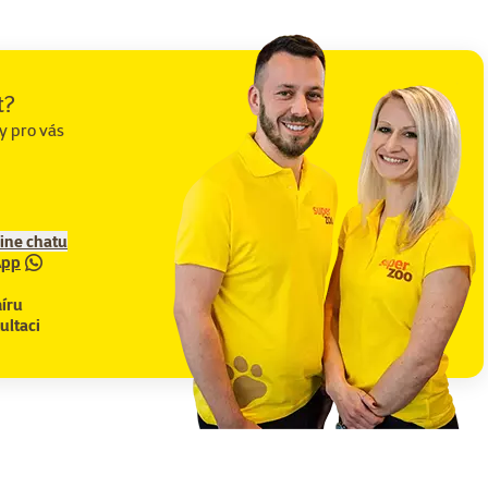
t?
y pro vás
line chatu
App
íru
ultaci