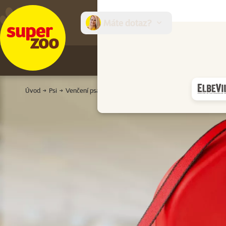
Máte dotaz?
E-sh
Úvod
Psi
Venčení psa
Vodítka
Samonavíjecí vodítka
Vodít