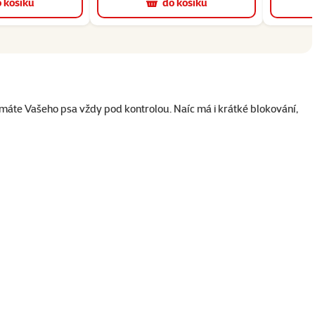
 košíku
do košíku
máte Vašeho psa vždy pod kontrolou. Naíc má i krátké blokování,