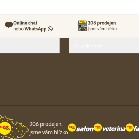
Online chat
206 prodejen
nebo
WhatsApp
jsme vám blízko
O společnosti
206 prodejen,
jsme vám blízko