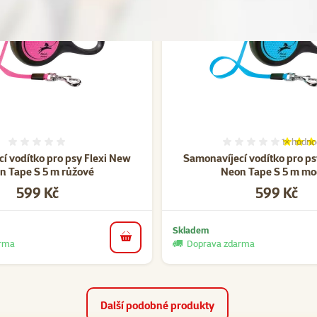
1×
hodno
Hodnocení 0%
Hodnocen
í vodítko pro psy Flexi New
Samonavíjecí vodítko pro ps
n Tape S 5 m růžové
Neon Tape S 5 m mo
Cena
Cena
599 Kč
599 Kč
Skladem
do košíku
arma
Doprava zdarma
Další podobné produkty