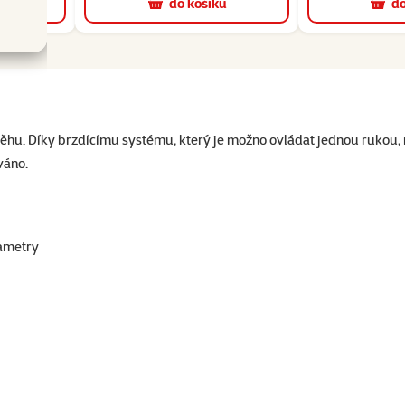
u
do košíku
do
běhu. Díky brzdícímu systému, který je možno ovládat jednou rukou, 
váno.
ametry