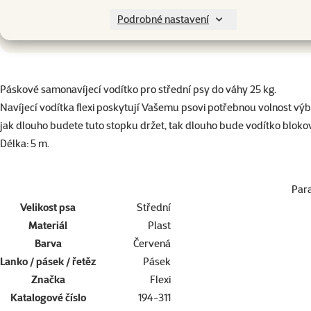
do košík
Podrobné nastavení
superzoo.product.detail.content
Páskové samonavíjecí vodítko pro střední psy do váhy 25 kg.
Navíjecí vodítka flexi poskytují Vašemu psovi potřebnou volnost vý
jak dlouho budete tuto stopku držet, tak dlouho bude vodítko bloko
Délka: 5 m.
Par
Velikost psa
Střední
Materiál
Plast
Barva
Červená
Lanko / pásek / řetěz
Pásek
Značka
Flexi
Katalogové číslo
194-311