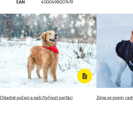
EAN
4000498007419
Chladné počasí a naši čtyřnozí parťáci
Zima se psem, rady