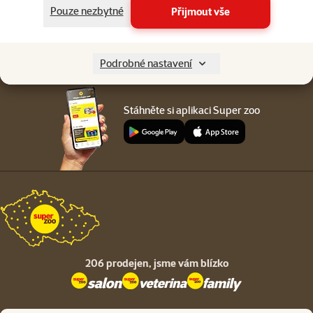
Menu v patičce
Pouze nezbytné
Přijmout vše
Pro zákazníky
O společnosti
Podrobné nastavení
Stáhněte si aplikaci Super zoo
206 prodejen,
jsme vám blízko