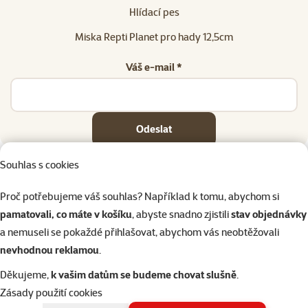
Hlídací pes
Miska Repti Planet pro hady 12,5cm
Váš e-mail *
Odeslat
Souhlas s cookies
Proč potřebujeme váš souhlas? Například k tomu, abychom si
pamatovali, co máte v košíku
, abyste snadno zjistili
stav objednávky
Napište nám
321 000 180
eshop@superzoo.cz
Po–Pá 7:00 – 18:00
a nemuseli se pokaždé přihlašovat, abychom vás neobtěžovali
nevhodnou reklamou
.
Online chat
206 prodejen
Děkujeme,
k vašim datům se budeme chovat slušně
.
nebo
WhatsApp
jsme vám blízko
Zásady použití cookies