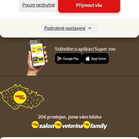
Menu v patičce
Pouze nezbytné
Přijmout vše
Pro zákazníky
O společnosti
Podrobné nastavení
Stáhněte si aplikaci Super zoo
206 prodejen,
jsme vám blízko