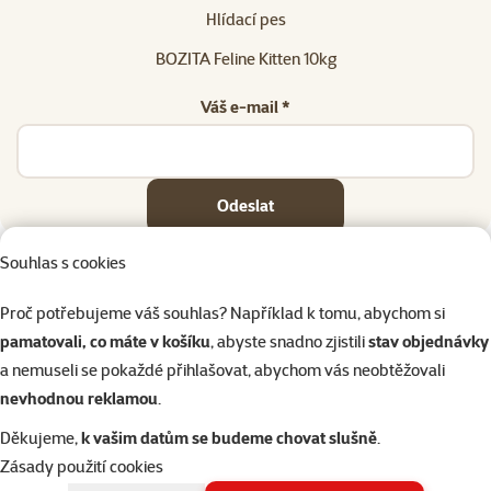
Hlídací pes
BOZITA Feline Kitten 10kg
Váš e-mail *
Odeslat
Souhlas s cookies
Proč potřebujeme váš souhlas? Například k tomu, abychom si
pamatovali, co máte v košíku
, abyste snadno zjistili
stav objednávky
Napište nám
321 000 180
eshop@superzoo.cz
Po–Pá 7:00 – 18:00
a nemuseli se pokaždé přihlašovat, abychom vás neobtěžovali
nevhodnou reklamou
.
Online chat
206 prodejen
Děkujeme,
k vašim datům se budeme chovat slušně
.
nebo
WhatsApp
jsme vám blízko
Zásady použití cookies