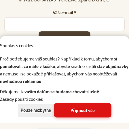
Váš e-mail *
Odeslat
Souhlas s cookies
Proč potřebujeme váš souhlas? Například k tomu, abychom si
pamatovali, co máte v košíku
, abyste snadno zjistili
stav objednávky
a nemuseli se pokaždé přihlašovat, abychom vás neobtěžovali
Napište nám
321 000 180
eshop@superzoo.cz
Po–Pá 7:00 – 18:00
nevhodnou reklamou
.
Děkujeme,
k vašim datům se budeme chovat slušně
.
Online chat
206 prodejen
Zásady použití cookies
nebo
WhatsApp
jsme vám blízko
Pouze nezbytné
Přijmout vše
Menu v patičce
Pro zákazníky