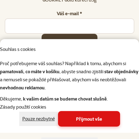
Váš e-mail *
Odeslat
Souhlas s cookies
Proč potřebujeme váš souhlas? Například k tomu, abychom si
pamatovali, co máte v košíku
, abyste snadno zjistili
stav objednávky
a nemuseli se pokaždé přihlašovat, abychom vás neobtěžovali
Napište nám
321 000 180
eshop@superzoo.cz
Po–Pá 7:00 – 18:00
nevhodnou reklamou
.
Děkujeme,
k vašim datům se budeme chovat slušně
.
Online chat
206 prodejen
Zásady použití cookies
nebo
WhatsApp
jsme vám blízko
Pouze nezbytné
Přijmout vše
Menu v patičce
Pro zákazníky