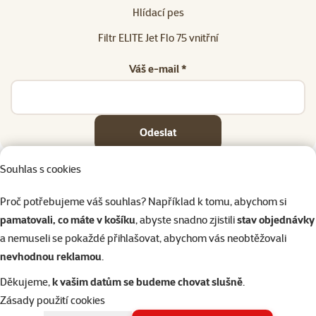
Hlídací pes
Filtr ELITE Jet Flo 75 vnitřní
Váš e-mail *
Odeslat
Souhlas s cookies
Proč potřebujeme váš souhlas? Například k tomu, abychom si
pamatovali, co máte v košíku
, abyste snadno zjistili
stav objednávky
Napište nám
321 000 180
eshop@superzoo.cz
Po–Pá 7:00 – 18:00
a nemuseli se pokaždé přihlašovat, abychom vás neobtěžovali
nevhodnou reklamou
.
Online chat
206 prodejen
Děkujeme,
k vašim datům se budeme chovat slušně
.
nebo
WhatsApp
jsme vám blízko
Zásady použití cookies