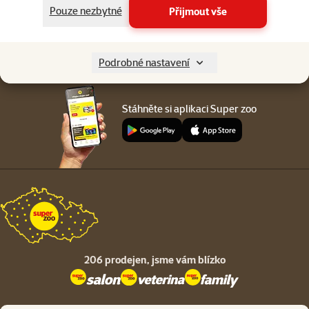
Menu v patičce
Pouze nezbytné
Přijmout vše
Pro zákazníky
O společnosti
Podrobné nastavení
Stáhněte si aplikaci Super zoo
206 prodejen,
jsme vám blízko