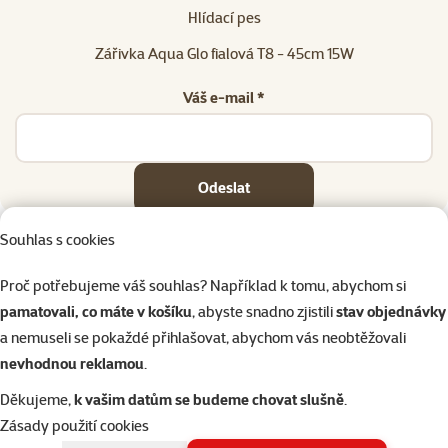
Hlídací pes
Zářivka Aqua Glo fialová T8 - 45cm 15W
Váš e-mail *
Odeslat
Souhlas s cookies
Proč potřebujeme váš souhlas? Například k tomu, abychom si
pamatovali, co máte v košíku
, abyste snadno zjistili
stav objednávky
Napište nám
321 000 180
eshop@superzoo.cz
Po–Pá 7:00 – 18:00
a nemuseli se pokaždé přihlašovat, abychom vás neobtěžovali
nevhodnou reklamou
.
Online chat
206 prodejen
Děkujeme,
k vašim datům se budeme chovat slušně
.
nebo
WhatsApp
jsme vám blízko
Zásady použití cookies