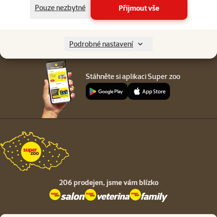
Menu v patičce
Pouze nezbytné
Přijmout vše
Pro zákazníky
O společnosti
Podrobné nastavení
Stáhněte si aplikaci Super zoo
206 prodejen,
jsme vám blízko