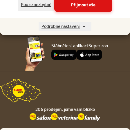
Menu v patičce
Pouze nezbytné
Přijmout vše
Pro zákazníky
O společnosti
Podrobné nastavení
Stáhněte si aplikaci Super zoo
206 prodejen,
jsme vám blízko