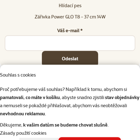
Hlídací pes
Zářivka Power GLO T8 - 37 cm 14W
Váš e-mail *
Odeslat
Souhlas s cookies
Proč potřebujeme váš souhlas? Například k tomu, abychom si
pamatovali, co máte v košíku
, abyste snadno zjistili
stav objednávky
Napište nám
321 000 180
eshop@superzoo.cz
Po–Pá 7:00 – 18:00
a nemuseli se pokaždé přihlašovat, abychom vás neobtěžovali
nevhodnou reklamou
.
Online chat
206 prodejen
Děkujeme,
k vašim datům se budeme chovat slušně
.
nebo
WhatsApp
jsme vám blízko
Zásady použití cookies