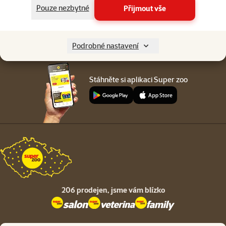
Menu v patičce
Pouze nezbytné
Přijmout vše
Pro zákazníky
O společnosti
Podrobné nastavení
Stáhněte si aplikaci Super zoo
206 prodejen,
jsme vám blízko