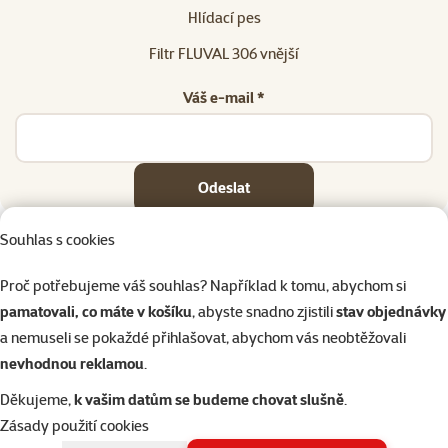
Hlídací pes
Filtr FLUVAL 306 vnější
Váš e-mail *
Odeslat
Souhlas s cookies
Proč potřebujeme váš souhlas? Například k tomu, abychom si
pamatovali, co máte v košíku
, abyste snadno zjistili
stav objednávky
Napište nám
321 000 180
eshop@superzoo.cz
Po–Pá 7:00 – 18:00
a nemuseli se pokaždé přihlašovat, abychom vás neobtěžovali
nevhodnou reklamou
.
Online chat
206 prodejen
Děkujeme,
k vašim datům se budeme chovat slušně
.
nebo
WhatsApp
jsme vám blízko
Zásady použití cookies