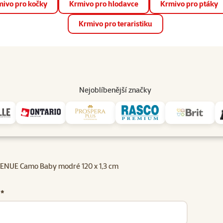
ivo pro kočky
Krmivo pro hlodavce
Krmivo pro ptáky
📱 Stáhněte si novou aplikaci Super zoo.
Více informací
Krmivo pro teraristiku
op
Akce a slevy
Prodejny
Služby
Poradna
Pomá
206
Nejoblíbenější značky
ENUE Camo Baby modré 120 x 1,3 cm
 *