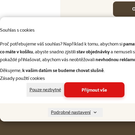
O
Souhlas s cookies
Proč potřebujeme váš souhlas? Například k tomu, abychom si
pamat
co máte v košíku
, abyste snadno zjistili
stav objednávky
a nemuseli 
pokaždé přihlašovat, abychom vás neobtěžovali
nevhodnou reklam
Napište nám
321 000 180
Děkujeme,
k vašim datům se budeme chovat slušně
.
eshop@superzoo.cz
Po–Pá 7:00 – 18:00
Zásady použití cookies
Menu v patičce
Pro zákazníky
Pouze nezbytné
Přijmout vše
Podrobné nastavení