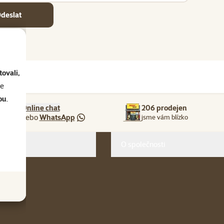
deslat
ovali,
se
ou
.
Online chat
206 prodejen
nebo
WhatsApp
jsme vám blízko
O společnosti