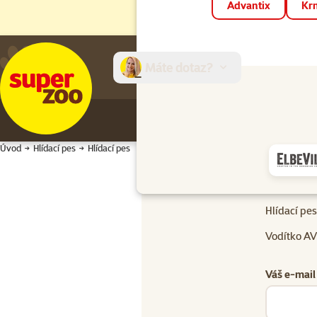
Advantix
Krm
Máte dotaz?
E-sh
Úvod
Hlídací pes
Hlídací pes
Hlídací pes
Hlídací pes
Vodítko AV
Váš e-mail