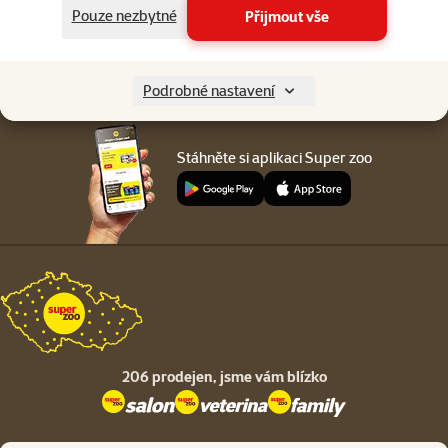
Menu v patičce
Pouze nezbytné
Přijmout vše
Pro zákazníky
O společnosti
Podrobné nastavení
Stáhněte si aplikaci Super zoo
206 prodejen,
jsme vám blízko