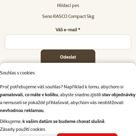
Hlídací pes
Seno RASCO Compact 5kg
Váš e-mail *
Odeslat
Souhlas s cookies
Proč potřebujeme váš souhlas? Například k tomu, abychom si
pamatovali, co máte v košíku
, abyste snadno zjistili
stav objednávky
Napište nám
321 000 180
eshop@superzoo.cz
Po–Pá 7:00 – 18:00
a nemuseli se pokaždé přihlašovat, abychom vás neobtěžovali
nevhodnou reklamou
.
Online chat
206 prodejen
Děkujeme,
k vašim datům se budeme chovat slušně
.
nebo
WhatsApp
jsme vám blízko
Zásady použití cookies